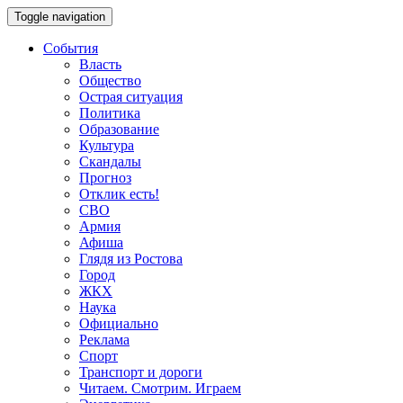
Toggle navigation
События
Власть
Общество
Острая ситуация
Политика
Образование
Культура
Скандалы
Прогноз
Отклик есть!
СВО
Армия
Афиша
Глядя из Ростова
Город
ЖКХ
Наука
Официально
Реклама
Спорт
Транспорт и дороги
Читаем. Смотрим. Играем