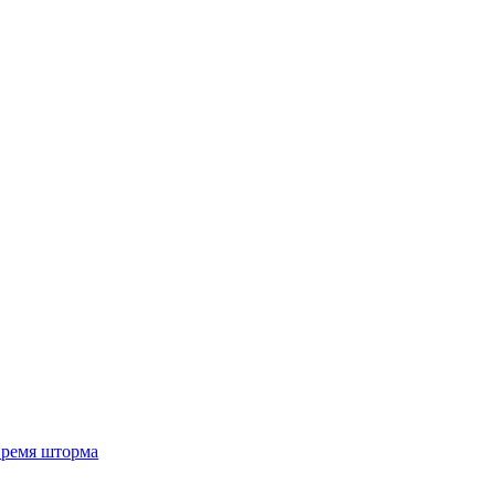
 время шторма