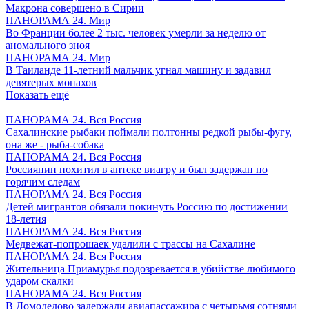
Макрона совершено в Сирии
ПАНОРАМА 24. Мир
Во Франции более 2 тыс. человек умерли за неделю от
аномального зноя
ПАНОРАМА 24. Мир
В Таиланде 11-летний мальчик угнал машину и задавил
девятерых монахов
Показать ещё
ПАНОРАМА 24. Вся Россия
Сахалинские рыбаки поймали полтонны редкой рыбы-фугу,
она же - рыба-собака
ПАНОРАМА 24. Вся Россия
Россиянин похитил в аптеке виагру и был задержан по
горячим следам
ПАНОРАМА 24. Вся Россия
Детей мигрантов обязали покинуть Россию по достижении
18-летия
ПАНОРАМА 24. Вся Россия
Медвежат-попрошаек удалили с трассы на Сахалине
ПАНОРАМА 24. Вся Россия
Жительница Приамурья подозревается в убийстве любимого
ударом скалки
ПАНОРАМА 24. Вся Россия
В Домодедово задержали авиапассажира с четырьмя сотнями