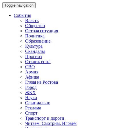
Toggle navigation
События
Власть
Общество
Острая ситуация
Политика
Образование
Культура
Скандалы
Прогноз
Отклик есть!
СВО
Армия
Афиша
Глядя из Ростова
Город
ЖКХ
Наука
Официально
Реклама
Спорт
Транспорт и дороги
Читаем. Смотрим. Играем