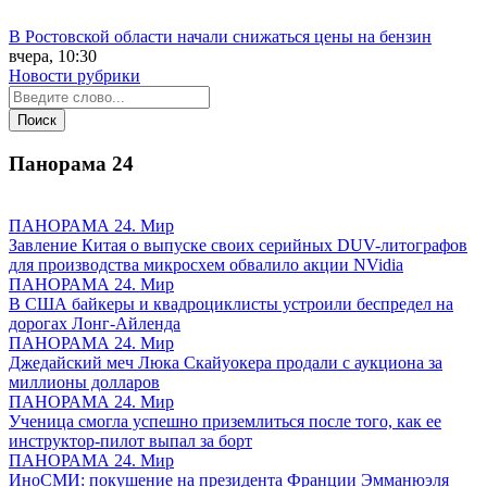
В Ростовской области начали снижаться цены на бензин
вчера, 10:30
Новости рубрики
Панорама
24
ПАНОРАМА 24. Мир
Завление Китая о выпуске своих серийных DUV-литографов
для производства микросхем обвалило акции NVidia
ПАНОРАМА 24. Мир
В США байкеры и квадроциклисты устроили беспредел на
дорогах Лонг-Айленда
ПАНОРАМА 24. Мир
Джедайский меч Люка Скайуокера продали с аукциона за
миллионы долларов
ПАНОРАМА 24. Мир
Ученица смогла успешно приземлиться после того, как ее
инструктор-пилот выпал за борт
ПАНОРАМА 24. Мир
ИноСМИ: покушение на президента Франции Эмманюэля