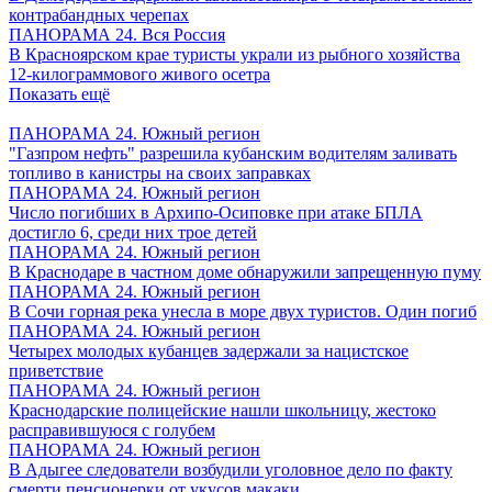
контрабандных черепах
ПАНОРАМА 24. Вся Россия
В Красноярском крае туристы украли из рыбного хозяйства
12-килограммового живого осетра
Показать ещё
ПАНОРАМА 24. Южный регион
"Газпром нефть" разрешила кубанским водителям заливать
топливо в канистры на своих заправках
ПАНОРАМА 24. Южный регион
Число погибших в Архипо-Осиповке при атаке БПЛА
достигло 6, среди них трое детей
ПАНОРАМА 24. Южный регион
В Краснодаре в частном доме обнаружили запрещенную пуму
ПАНОРАМА 24. Южный регион
В Сочи горная река унесла в море двух туристов. Один погиб
ПАНОРАМА 24. Южный регион
Четырех молодых кубанцев задержали за нацистское
приветствие
ПАНОРАМА 24. Южный регион
Краснодарские полицейские нашли школьницу, жестоко
расправившуюся с голубем
ПАНОРАМА 24. Южный регион
В Адыгее следователи возбудили уголовное дело по факту
смерти пенсионерки от укусов макаки