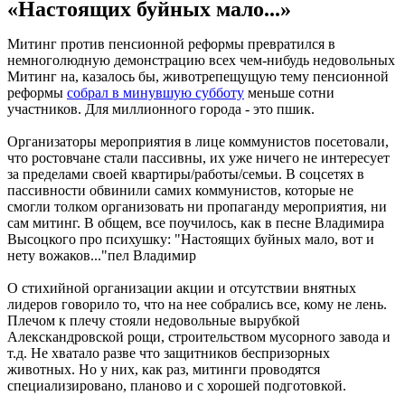
«Настоящих буйных мало...»
Митинг против пенсионной реформы превратился в
немноголюдную демонстрацию всех чем-нибудь недовольных
Митинг на, казалось бы, животрепещущую тему пенсионной
реформы
собрал в минувшую субботу
меньше сотни
участников. Для миллионного города - это пшик.
Организаторы мероприятия в лице коммунистов посетовали,
что ростовчане стали пассивны, их уже ничего не интересует
за пределами своей квартиры/работы/семьи. В соцсетях в
пассивности обвинили самих коммунистов, которые не
смогли толком организовать ни пропаганду мероприятия, ни
сам митинг. В общем, все поучилось, как в песне Владимира
Высоцкого про психушку: "Настоящих буйных мало, вот и
нету вожаков..."пел Владимир
О стихийной организации акции и отсутствии внятных
лидеров говорило то, что на нее собрались все, кому не лень.
Плечом к плечу стояли недовольные вырубкой
Алекскандровской рощи, строительством мусорного завода и
т.д. Не хватало разве что защитников беспризорных
животных. Но у них, как раз, митинги проводятся
специализировано, планово и с хорошей подготовкой.