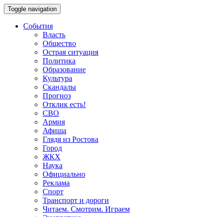
Toggle navigation
События
Власть
Общество
Острая ситуация
Политика
Образование
Культура
Скандалы
Прогноз
Отклик есть!
СВО
Армия
Афиша
Глядя из Ростова
Город
ЖКХ
Наука
Официально
Реклама
Спорт
Транспорт и дороги
Читаем. Смотрим. Играем