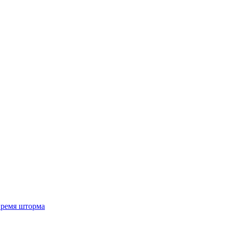
 время шторма