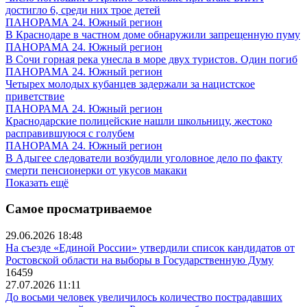
достигло 6, среди них трое детей
ПАНОРАМА 24. Южный регион
В Краснодаре в частном доме обнаружили запрещенную пуму
ПАНОРАМА 24. Южный регион
В Сочи горная река унесла в море двух туристов. Один погиб
ПАНОРАМА 24. Южный регион
Четырех молодых кубанцев задержали за нацистское
приветствие
ПАНОРАМА 24. Южный регион
Краснодарские полицейские нашли школьницу, жестоко
расправившуюся с голубем
ПАНОРАМА 24. Южный регион
В Адыгее следователи возбудили уголовное дело по факту
смерти пенсионерки от укусов макаки
Показать ещё
Самое просматриваемое
29.06.2026 18:48
На съезде «Единой России» утвердили список кандидатов от
Ростовской области на выборы в Государственную Думу
16459
27.07.2026 11:11
До восьми человек увеличилось количество пострадавших