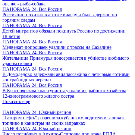
она же - рыба-собака
ПАНОРАМА 24. Вся Россия
Россиянин похитил в аптеке виагру и был задержан по
горячим следам
ПАНОРАМА 24. Вся Россия
Детей мигрантов обязали покинуть Россию по достижении
18-летия
ПАНОРАМА 24. Вся Россия
Медвежат-попрошаек удалили с трассы на Сахалине
ПАНОРАМА 24. Вся Россия
Жительница Приамурья подозревается в убийстве любимого
ударом скалки
ПАНОРАМА 24. Вся Россия
В Домодедово задержали авиапассажира с четырьмя сотнями
контрабандных черепах
ПАНОРАМА 24. Вся Россия
В Красноярском крае туристы украли из рыбного хозяйства
12-килограммового живого осетра
Показать ещё
ПАНОРАМА 24. Южный регион
"Газпром нефть" разрешила кубанским водителям заливать
топливо в канистры на своих заправках
ПАНОРАМА 24. Южный регион
Число погибших в Архипо-Осиповке при атаке БПЛА