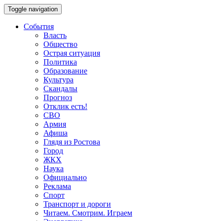
Toggle navigation
События
Власть
Общество
Острая ситуация
Политика
Образование
Культура
Скандалы
Прогноз
Отклик есть!
СВО
Армия
Афиша
Глядя из Ростова
Город
ЖКХ
Наука
Официально
Реклама
Спорт
Транспорт и дороги
Читаем. Смотрим. Играем