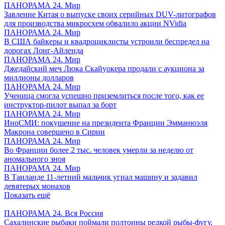
ПАНОРАМА 24. Мир
Завление Китая о выпуске своих серийных DUV-литографов
для производства микросхем обвалило акции NVidia
ПАНОРАМА 24. Мир
В США байкеры и квадроциклисты устроили беспредел на
дорогах Лонг-Айленда
ПАНОРАМА 24. Мир
Джедайский меч Люка Скайуокера продали с аукциона за
миллионы долларов
ПАНОРАМА 24. Мир
Ученица смогла успешно приземлиться после того, как ее
инструктор-пилот выпал за борт
ПАНОРАМА 24. Мир
ИноСМИ: покушение на президента Франции Эмманюэля
Макрона совершено в Сирии
ПАНОРАМА 24. Мир
Во Франции более 2 тыс. человек умерли за неделю от
аномального зноя
ПАНОРАМА 24. Мир
В Таиланде 11-летний мальчик угнал машину и задавил
девятерых монахов
Показать ещё
ПАНОРАМА 24. Вся Россия
Сахалинские рыбаки поймали полтонны редкой рыбы-фугу,