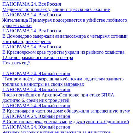
ПАНОРАМА 24. Вся Россия
Медвежат-попрошаек удалили с трассы на Сахалине
ПАНОРАМА 24. Вся Россия
Жительница Приамурья подозревается в убийстве любимого
ударом скалки
ПАНОРАМА 24. Вся Россия
В Домодедово задержали авиапассажира с четырьмя сотнями
контрабандных черепах
ПАНОРАМА 24. Вся Россия
В Красноярском крае туристы украли из рыбного хозяйства
12-килограммового живого осетра
Показать ещё
ПАНОРАМА 24. Южный регион
"Газпром нефть" разрешила кубанским водителям заливать
топливо в канистры на своих заправках
ПАНОРАМА 24. Южный регион
Число погибших в Архипо-Осиповке при атаке БПЛА
достигло 6, среди них трое детей
ПАНОРАМА 24. Южный регион
В Краснодаре в частном доме обнаружили запрещенную пуму
ПАНОРАМА 24. Южный регион
В Сочи горная река унесла в море двух туристов. Один погиб
ПАНОРАМА 24. Южный регион
Четырех молодых кубанцев задержали за нацистское