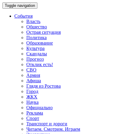
Toggle navigation
События
Власть
Общество
Острая ситуация
Политика
Образование
Культура
Скандалы
Прогноз
Отклик есть!
СВО
Армия
Афиша
Глядя из Ростова
Город
ЖКХ
Наука
Официально
Реклама
Спорт
Транспорт и дороги
Читаем. Смотрим. Играем