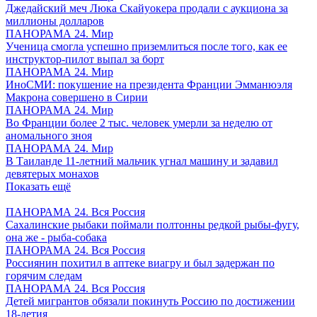
Джедайский меч Люка Скайуокера продали с аукциона за
миллионы долларов
ПАНОРАМА 24. Мир
Ученица смогла успешно приземлиться после того, как ее
инструктор-пилот выпал за борт
ПАНОРАМА 24. Мир
ИноСМИ: покушение на президента Франции Эмманюэля
Макрона совершено в Сирии
ПАНОРАМА 24. Мир
Во Франции более 2 тыс. человек умерли за неделю от
аномального зноя
ПАНОРАМА 24. Мир
В Таиланде 11-летний мальчик угнал машину и задавил
девятерых монахов
Показать ещё
ПАНОРАМА 24. Вся Россия
Сахалинские рыбаки поймали полтонны редкой рыбы-фугу,
она же - рыба-собака
ПАНОРАМА 24. Вся Россия
Россиянин похитил в аптеке виагру и был задержан по
горячим следам
ПАНОРАМА 24. Вся Россия
Детей мигрантов обязали покинуть Россию по достижении
18-летия