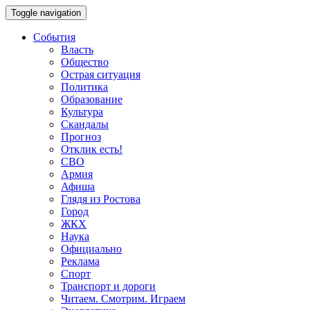
Toggle navigation
События
Власть
Общество
Острая ситуация
Политика
Образование
Культура
Скандалы
Прогноз
Отклик есть!
СВО
Армия
Афиша
Глядя из Ростова
Город
ЖКХ
Наука
Официально
Реклама
Спорт
Транспорт и дороги
Читаем. Смотрим. Играем