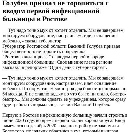
Голубев призвал не торопиться с
вводом первой инфекционной
больницы в Ростове
— Тут надо точно мух от котлет отделять. Мы ее завершаем,
монтируем оборудование, настраиваем, идет оснащение
мебелью, - сказал губернатор
Губернатор Ростовской области Василий Голубев призвал
общественность не торопить подрядчика
"Ростовгражданпроект" с вводом первой в городе
инфекционной больницы. Свое мнение глава региона
высказал в репортаже "Один день с губернатором".
— Тут надо точно мух от котлет отделять. Мы ее завершаем,
монтируем оборудование, настраиваем, идет оснащение
мебелью. По нормативам минстроя для больницы нормально
64 месяца. Я не ставлю задачу во что бы то ни стало, быстро-
быстро... Мы должны сделать ее учреждением, которое сразу
будет работать нормально, - заявил Василий Голубев.
Первую в Ростове инфекционную больницу начали строить в
июне 2020 году, во время первой волны коронавируса. Ввод
намечался на декабрь 2020 года, но стройку не закончили.
Более того, подрядчик обратился в суд, который выиграл.