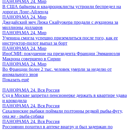
ПАНОРАМА 24. Мир
В США байкеры и квадроциклисты устроили беспредел на
дорогах Лонг-Айленда
ПАНОРАМА 24. Мир
Джедайский меч Люка Скайуокера продали с аукциона за
миллионы долларов
ПАНОРАМА 24. Мир
Ученица смогла успешно приземлиться после того, как ее
инструктор-пилот выпал за борт
ПАНОРАМА 24. Мир
ИноСМИ: покушение на президента Франции Эмманюэля
Макрона совершено в Сирии
ПАНОРАМА 24. Мир
Во Франции более 2 тыс. человек умерли за неделю от
аномального зноя
Показать ещё
ПАНОРАМА 24. Вся Россия
Суд в Москве запретил пенсионерке держать в квартире удава
и крокодила
ПАНОРАМА 24. Вся Россия
Сахалинские рыбаки поймали полтонны редкой рыбы-фугу,
она же - рыба-собака
ПАНОРАМА 24. Вся Россия
Россиянин похитил в аптеке виагру и был задержан по