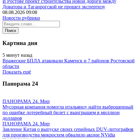
В Ростове проект строительства новой дороги между
Доватора и Таганрогской не прошел экспертизу
08.08.2026 09:08
Новости рубрики
Картина дня
5 минут назад
Вражеские БПЛА атаковали Каменск и 7 районов Ростовской
области
Показать ещё
Панорама
24
ПАНОРАМА 24. Мир
Мусорная компания помогла итальянцу найти выброшенный
по ошибке лотерейный билет с выигрышем в миллион
долларов
ПАНОРАМА 24. Мир
Завление Китая о выпуске своих серийных DUV-литографов
для производства микросхем обвалило акции NVidia