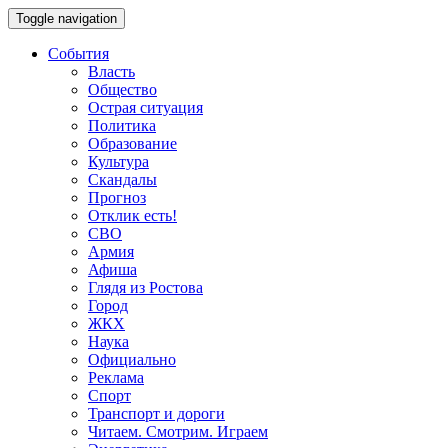
Toggle navigation
События
Власть
Общество
Острая ситуация
Политика
Образование
Культура
Скандалы
Прогноз
Отклик есть!
СВО
Армия
Афиша
Глядя из Ростова
Город
ЖКХ
Наука
Официально
Реклама
Спорт
Транспорт и дороги
Читаем. Смотрим. Играем