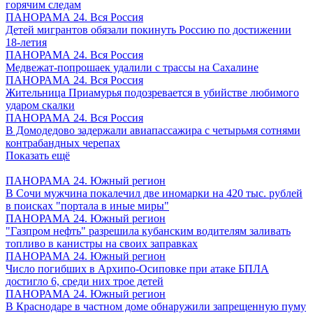
горячим следам
ПАНОРАМА 24. Вся Россия
Детей мигрантов обязали покинуть Россию по достижении
18-летия
ПАНОРАМА 24. Вся Россия
Медвежат-попрошаек удалили с трассы на Сахалине
ПАНОРАМА 24. Вся Россия
Жительница Приамурья подозревается в убийстве любимого
ударом скалки
ПАНОРАМА 24. Вся Россия
В Домодедово задержали авиапассажира с четырьмя сотнями
контрабандных черепах
Показать ещё
ПАНОРАМА 24. Южный регион
В Сочи мужчина покалечил две иномарки на 420 тыс. рублей
в поисках "портала в иные миры"
ПАНОРАМА 24. Южный регион
"Газпром нефть" разрешила кубанским водителям заливать
топливо в канистры на своих заправках
ПАНОРАМА 24. Южный регион
Число погибших в Архипо-Осиповке при атаке БПЛА
достигло 6, среди них трое детей
ПАНОРАМА 24. Южный регион
В Краснодаре в частном доме обнаружили запрещенную пуму