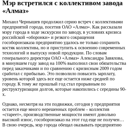
Мэр встретился с коллективом завода
«Алмаз»
Михаил Чернышев продолжил серию встреч с коллективами
предприятий города, посетив ОАО «Алмаз». Как рассказали
мэру города в ходе экскурсии по заводу, в условиях кризиса
российской «оборонки» и резкого сокращения
гособоронзаказа предприятию удалось не только сохранить
костяк коллектива, но и приступить к освоению современных
технологий и выпуску новой продукции. По словам
генерального директора ОАО «Алмаз» Александра Завялова,
в минувшем году завод на 100% выполнил свои обязательства
перед заказчиками и по сравнению с кризисным 2009 годом
сработал с прибылью. Это позволило повысить зарплату,
уровень которой здесь все еще остается ниже средней по
городу. К тому же прошлый год стал прорывным по
реструктуризации долгов, которые накопились с середины 90-
х.
Однако, несмотря на эти подвижки, сегодня у предприятия
остается еще много нерешенных проблем – коллектив
«стареет», производственные мощности имеют довольно
высокий износ, гособоронзаказ на этот год еще не получен…
В свою очередь, мэр города обещал оказывать предприятию