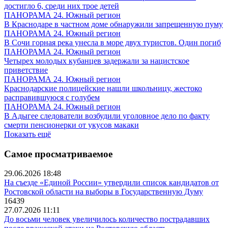
достигло 6, среди них трое детей
ПАНОРАМА 24. Южный регион
В Краснодаре в частном доме обнаружили запрещенную пуму
ПАНОРАМА 24. Южный регион
В Сочи горная река унесла в море двух туристов. Один погиб
ПАНОРАМА 24. Южный регион
Четырех молодых кубанцев задержали за нацистское
приветствие
ПАНОРАМА 24. Южный регион
Краснодарские полицейские нашли школьницу, жестоко
расправившуюся с голубем
ПАНОРАМА 24. Южный регион
В Адыгее следователи возбудили уголовное дело по факту
смерти пенсионерки от укусов макаки
Показать ещё
Самое просматриваемое
29.06.2026 18:48
На съезде «Единой России» утвердили список кандидатов от
Ростовской области на выборы в Государственную Думу
16439
27.07.2026 11:11
До восьми человек увеличилось количество пострадавших