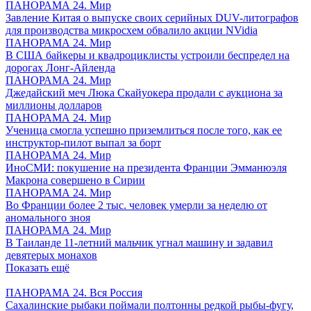
ПАНОРАМА 24. Мир
Завление Китая о выпуске своих серийных DUV-литографов
для производства микросхем обвалило акции NVidia
ПАНОРАМА 24. Мир
В США байкеры и квадроциклисты устроили беспредел на
дорогах Лонг-Айленда
ПАНОРАМА 24. Мир
Джедайский меч Люка Скайуокера продали с аукциона за
миллионы долларов
ПАНОРАМА 24. Мир
Ученица смогла успешно приземлиться после того, как ее
инструктор-пилот выпал за борт
ПАНОРАМА 24. Мир
ИноСМИ: покушение на президента Франции Эмманюэля
Макрона совершено в Сирии
ПАНОРАМА 24. Мир
Во Франции более 2 тыс. человек умерли за неделю от
аномального зноя
ПАНОРАМА 24. Мир
В Таиланде 11-летний мальчик угнал машину и задавил
девятерых монахов
Показать ещё
ПАНОРАМА 24. Вся Россия
Сахалинские рыбаки поймали полтонны редкой рыбы-фугу,