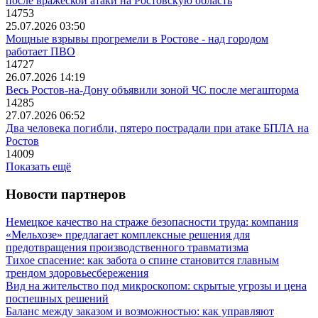
после вражеской атаки на Ростовскую область
14753
25.07.2026 03:50
Мощные взрывы прогремели в Ростове - над городом
работает ПВО
14727
26.07.2026 14:19
Весь Ростов-на-Дону объявили зоной ЧС после мегашторма
14285
27.07.2026 06:52
Два человека погибли, пятеро пострадали при атаке БПЛА на
Ростов
14009
Показать ещё
Новости партнеров
Немецкое качество на страже безопасности труда: компания
«Мельхозе» предлагает комплексные решения для
предотвращения производственного травматизма
Тихое спасение: как забота о спине становится главным
трендом здоровьесбережения
Вид на жительство под микроскопом: скрытые угрозы и цена
поспешных решений
Баланс между заказом и возможностью: как управляют