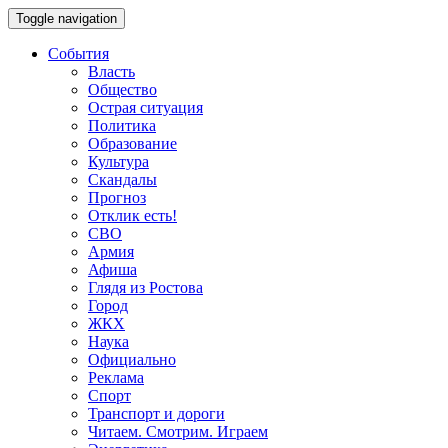
Toggle navigation
События
Власть
Общество
Острая ситуация
Политика
Образование
Культура
Скандалы
Прогноз
Отклик есть!
СВО
Армия
Афиша
Глядя из Ростова
Город
ЖКХ
Наука
Официально
Реклама
Спорт
Транспорт и дороги
Читаем. Смотрим. Играем