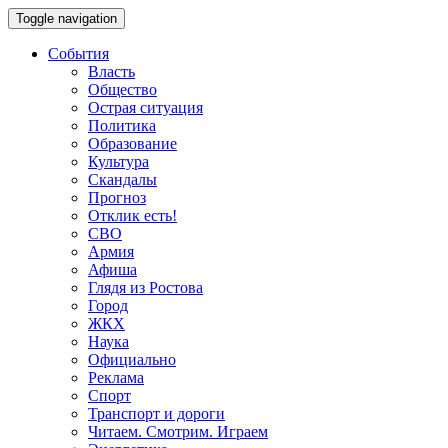
Toggle navigation
События
Власть
Общество
Острая ситуация
Политика
Образование
Культура
Скандалы
Прогноз
Отклик есть!
СВО
Армия
Афиша
Глядя из Ростова
Город
ЖКХ
Наука
Официально
Реклама
Спорт
Транспорт и дороги
Читаем. Смотрим. Играем