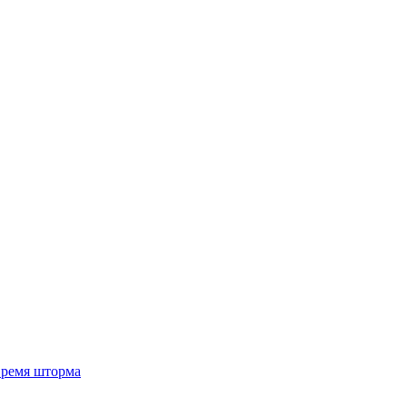
 время шторма