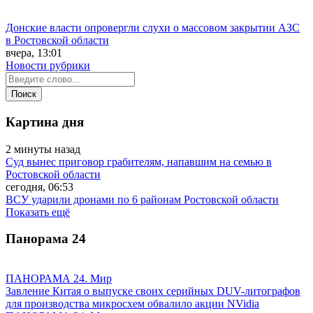
Донские власти опровергли слухи о массовом закрытии АЗС
в Ростовской области
вчера, 13:01
Новости рубрики
Картина дня
2 минуты назад
Суд вынес приговор грабителям, напавшим на семью в
Ростовской области
сегодня, 06:53
ВСУ ударили дронами по 6 районам Ростовской области
Показать ещё
Панорама
24
ПАНОРАМА 24. Мир
Завление Китая о выпуске своих серийных DUV-литографов
для производства микросхем обвалило акции NVidia