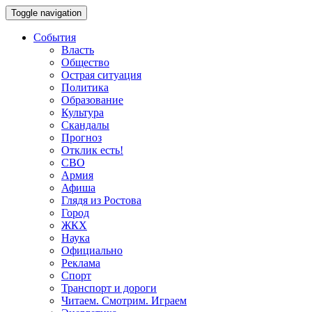
Toggle navigation
События
Власть
Общество
Острая ситуация
Политика
Образование
Культура
Скандалы
Прогноз
Отклик есть!
СВО
Армия
Афиша
Глядя из Ростова
Город
ЖКХ
Наука
Официально
Реклама
Спорт
Транспорт и дороги
Читаем. Смотрим. Играем