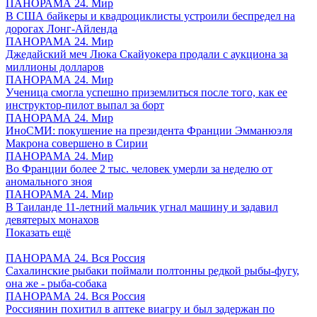
ПАНОРАМА 24. Мир
В США байкеры и квадроциклисты устроили беспредел на
дорогах Лонг-Айленда
ПАНОРАМА 24. Мир
Джедайский меч Люка Скайуокера продали с аукциона за
миллионы долларов
ПАНОРАМА 24. Мир
Ученица смогла успешно приземлиться после того, как ее
инструктор-пилот выпал за борт
ПАНОРАМА 24. Мир
ИноСМИ: покушение на президента Франции Эмманюэля
Макрона совершено в Сирии
ПАНОРАМА 24. Мир
Во Франции более 2 тыс. человек умерли за неделю от
аномального зноя
ПАНОРАМА 24. Мир
В Таиланде 11-летний мальчик угнал машину и задавил
девятерых монахов
Показать ещё
ПАНОРАМА 24. Вся Россия
Сахалинские рыбаки поймали полтонны редкой рыбы-фугу,
она же - рыба-собака
ПАНОРАМА 24. Вся Россия
Россиянин похитил в аптеке виагру и был задержан по