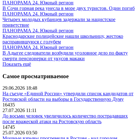
ПАНОРАМА 24. Южный регион
В Сочи горная река унесла в море двух туристов. Один погиб
ПАНОРАМА 24. Южный регион
Четырех молодых кубанцев задержали за нацистское
приветствие
ПАНОРАМА 24. Южный регион
Краснодарские полицейские нашли школьницу, жестоко
расправившуюся с голубем
ПАНОРАМА 24. Южный регион
В Адыгее следователи возбудили уголовное дело по факту
смерти пенсионерки от укусов макаки
Показать ещё
Самое просматриваемое
29.06.2026 18:48
На съезде «Единой России» утвердили список кандидатов от
Ростовской области на выборы в Государственную Думу
16435
27.07.2026 11:11
До восьми человек увеличилось количество пострадавших
после вражеской атаки на Ростовскую область
14745
25.07.2026 03:50
Мощные взрывы прогремели в Ростове - над городом