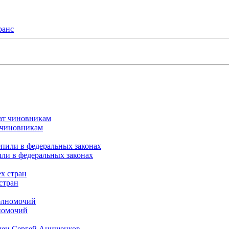
ранс
т чиновникам
или в федеральных законах
стран
лномочий