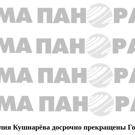
алия Кушнарёва досрочно прекращены Г