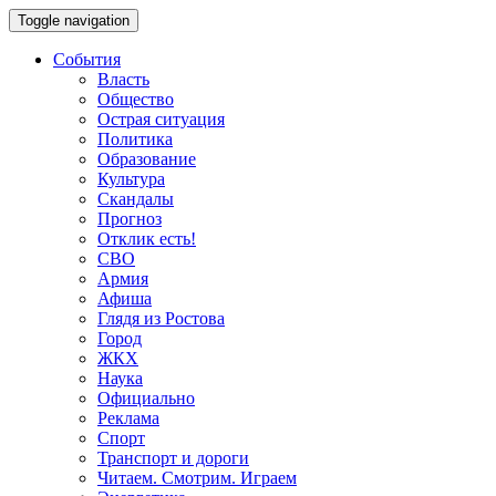
Toggle navigation
События
Власть
Общество
Острая ситуация
Политика
Образование
Культура
Скандалы
Прогноз
Отклик есть!
СВО
Армия
Афиша
Глядя из Ростова
Город
ЖКХ
Наука
Официально
Реклама
Спорт
Транспорт и дороги
Читаем. Смотрим. Играем