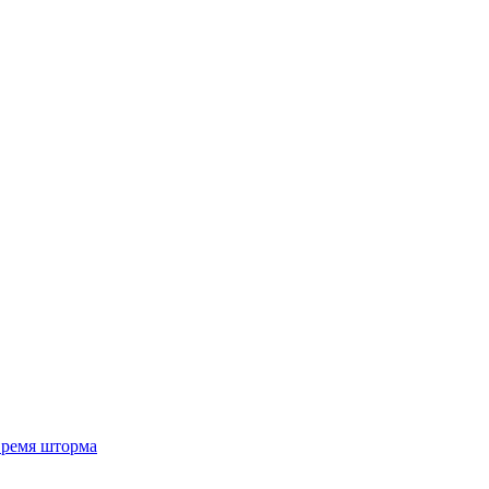
 время шторма