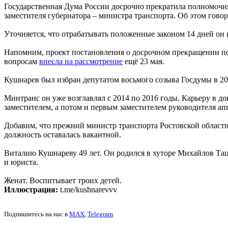
Государственная Дума России досрочно прекратила полномочия
заместителя губернатора – министра транспорта. Об этом говор
Уточняется, что отрабатывать положенные законом 14 дней он 
Напомним, проект постановления о досрочном прекращении п
вопросам
внесла на рассмотрение
ещё 23 мая.
Кушнарев был избран депутатом восьмого созыва Госдумы в 202
Минтранс он уже возглавлял с 2014 по 2016 годы. Карьеру в д
заместителем, а потом и первым заместителем руководителя ап
Добавим, что прежний министр транспорта Ростовской област
должность оставалась вакантной.
Виталию Кушнареву 49 лет. Он родился в хуторе Михайлов Тац
и юриста.
Женат. Воспитывает троих детей.
Иллюстрация:
t.me/kushnarevvv
Подпишитесь на нас в
MAX
,
Telegram
.