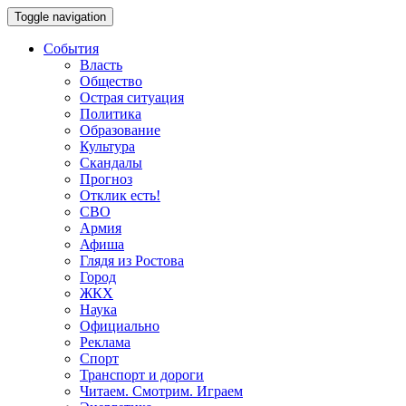
Toggle navigation
События
Власть
Общество
Острая ситуация
Политика
Образование
Культура
Скандалы
Прогноз
Отклик есть!
СВО
Армия
Афиша
Глядя из Ростова
Город
ЖКХ
Наука
Официально
Реклама
Спорт
Транспорт и дороги
Читаем. Смотрим. Играем