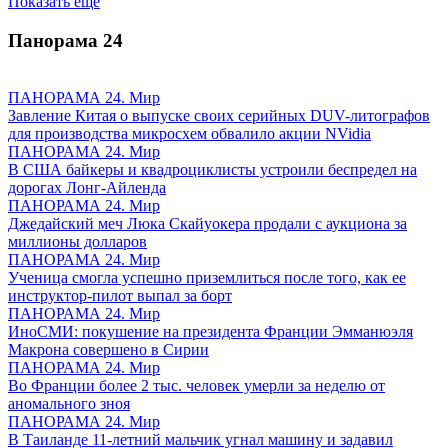
Показать ещё
Панорама
24
ПАНОРАМА 24. Мир
Завление Китая о выпуске своих серийных DUV-литографов
для производства микросхем обвалило акции NVidia
ПАНОРАМА 24. Мир
В США байкеры и квадроциклисты устроили беспредел на
дорогах Лонг-Айленда
ПАНОРАМА 24. Мир
Джедайский меч Люка Скайуокера продали с аукциона за
миллионы долларов
ПАНОРАМА 24. Мир
Ученица смогла успешно приземлиться после того, как ее
инструктор-пилот выпал за борт
ПАНОРАМА 24. Мир
ИноСМИ: покушение на президента Франции Эмманюэля
Макрона совершено в Сирии
ПАНОРАМА 24. Мир
Во Франции более 2 тыс. человек умерли за неделю от
аномального зноя
ПАНОРАМА 24. Мир
В Таиланде 11-летний мальчик угнал машину и задавил