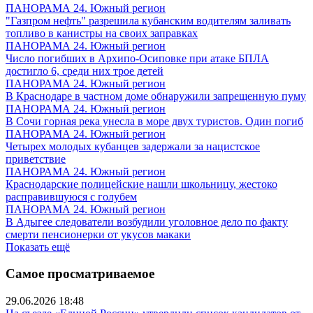
ПАНОРАМА 24. Южный регион
"Газпром нефть" разрешила кубанским водителям заливать
топливо в канистры на своих заправках
ПАНОРАМА 24. Южный регион
Число погибших в Архипо-Осиповке при атаке БПЛА
достигло 6, среди них трое детей
ПАНОРАМА 24. Южный регион
В Краснодаре в частном доме обнаружили запрещенную пуму
ПАНОРАМА 24. Южный регион
В Сочи горная река унесла в море двух туристов. Один погиб
ПАНОРАМА 24. Южный регион
Четырех молодых кубанцев задержали за нацистское
приветствие
ПАНОРАМА 24. Южный регион
Краснодарские полицейские нашли школьницу, жестоко
расправившуюся с голубем
ПАНОРАМА 24. Южный регион
В Адыгее следователи возбудили уголовное дело по факту
смерти пенсионерки от укусов макаки
Показать ещё
Самое просматриваемое
29.06.2026 18:48