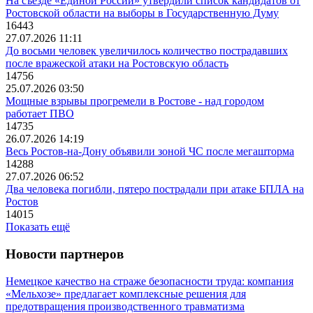
На съезде «Единой России» утвердили список кандидатов от
Ростовской области на выборы в Государственную Думу
16443
27.07.2026 11:11
До восьми человек увеличилось количество пострадавших
после вражеской атаки на Ростовскую область
14756
25.07.2026 03:50
Мощные взрывы прогремели в Ростове - над городом
работает ПВО
14735
26.07.2026 14:19
Весь Ростов-на-Дону объявили зоной ЧС после мегашторма
14288
27.07.2026 06:52
Два человека погибли, пятеро пострадали при атаке БПЛА на
Ростов
14015
Показать ещё
Новости партнеров
Немецкое качество на страже безопасности труда: компания
«Мельхозе» предлагает комплексные решения для
предотвращения производственного травматизма