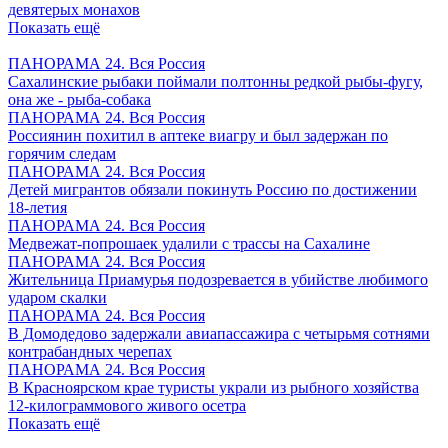
девятерых монахов
Показать ещё
ПАНОРАМА 24. Вся Россия
Сахалинские рыбаки поймали полтонны редкой рыбы-фугу,
она же - рыба-собака
ПАНОРАМА 24. Вся Россия
Россиянин похитил в аптеке виагру и был задержан по
горячим следам
ПАНОРАМА 24. Вся Россия
Детей мигрантов обязали покинуть Россию по достижении
18-летия
ПАНОРАМА 24. Вся Россия
Медвежат-попрошаек удалили с трассы на Сахалине
ПАНОРАМА 24. Вся Россия
Жительница Приамурья подозревается в убийстве любимого
ударом скалки
ПАНОРАМА 24. Вся Россия
В Домодедово задержали авиапассажира с четырьмя сотнями
контрабандных черепах
ПАНОРАМА 24. Вся Россия
В Красноярском крае туристы украли из рыбного хозяйства
12-килограммового живого осетра
Показать ещё