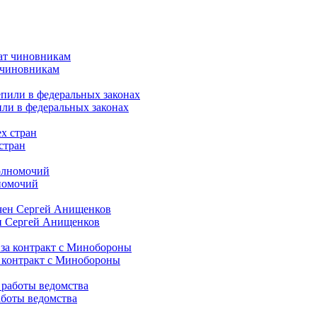
т чиновникам
или в федеральных законах
стран
лномочий
ен Сергей Анищенков
а контракт с Минобороны
работы ведомства