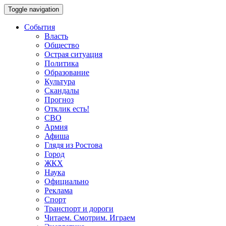
Toggle navigation
События
Власть
Общество
Острая ситуация
Политика
Образование
Культура
Скандалы
Прогноз
Отклик есть!
СВО
Армия
Афиша
Глядя из Ростова
Город
ЖКХ
Наука
Официально
Реклама
Спорт
Транспорт и дороги
Читаем. Смотрим. Играем