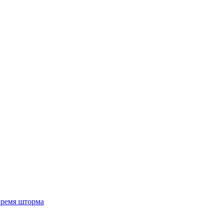
 время шторма