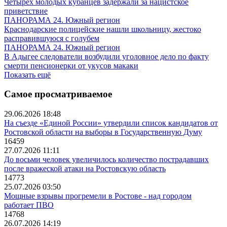
Четырех молодых кубанцев задержали за нацистское
приветствие
ПАНОРАМА 24. Южный регион
Краснодарские полицейские нашли школьницу, жестоко
расправившуюся с голубем
ПАНОРАМА 24. Южный регион
В Адыгее следователи возбудили уголовное дело по факту
смерти пенсионерки от укусов макаки
Показать ещё
Самое просматриваемое
29.06.2026 18:48
На съезде «Единой России» утвердили список кандидатов от
Ростовской области на выборы в Государственную Думу
16459
27.07.2026 11:11
До восьми человек увеличилось количество пострадавших
после вражеской атаки на Ростовскую область
14773
25.07.2026 03:50
Мощные взрывы прогремели в Ростове - над городом
работает ПВО
14768
26.07.2026 14:19