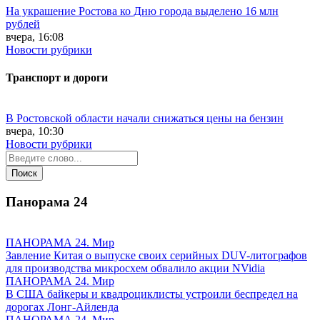
На украшение Ростова ко Дню города выделено 16 млн
рублей
вчера, 16:08
Новости рубрики
Транспорт и дороги
В Ростовской области начали снижаться цены на бензин
вчера, 10:30
Новости рубрики
Панорама
24
ПАНОРАМА 24. Мир
Завление Китая о выпуске своих серийных DUV-литографов
для производства микросхем обвалило акции NVidia
ПАНОРАМА 24. Мир
В США байкеры и квадроциклисты устроили беспредел на
дорогах Лонг-Айленда
ПАНОРАМА 24. Мир