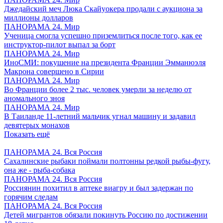
Джедайский меч Люка Скайуокера продали с аукциона за
миллионы долларов
ПАНОРАМА 24. Мир
Ученица смогла успешно приземлиться после того, как ее
инструктор-пилот выпал за борт
ПАНОРАМА 24. Мир
ИноСМИ: покушение на президента Франции Эмманюэля
Макрона совершено в Сирии
ПАНОРАМА 24. Мир
Во Франции более 2 тыс. человек умерли за неделю от
аномального зноя
ПАНОРАМА 24. Мир
В Таиланде 11-летний мальчик угнал машину и задавил
девятерых монахов
Показать ещё
ПАНОРАМА 24. Вся Россия
Сахалинские рыбаки поймали полтонны редкой рыбы-фугу,
она же - рыба-собака
ПАНОРАМА 24. Вся Россия
Россиянин похитил в аптеке виагру и был задержан по
горячим следам
ПАНОРАМА 24. Вся Россия
Детей мигрантов обязали покинуть Россию по достижении