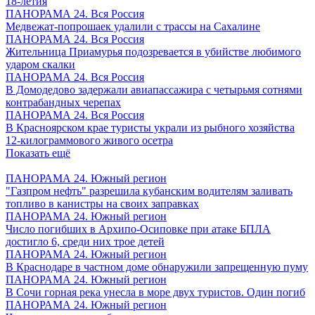
18-летия
ПАНОРАМА 24. Вся Россия
Медвежат-попрошаек удалили с трассы на Сахалине
ПАНОРАМА 24. Вся Россия
Жительница Приамурья подозревается в убийстве любимого
ударом скалки
ПАНОРАМА 24. Вся Россия
В Домодедово задержали авиапассажира с четырьмя сотнями
контрабандных черепах
ПАНОРАМА 24. Вся Россия
В Красноярском крае туристы украли из рыбного хозяйства
12-килограммового живого осетра
Показать ещё
ПАНОРАМА 24. Южный регион
"Газпром нефть" разрешила кубанским водителям заливать
топливо в канистры на своих заправках
ПАНОРАМА 24. Южный регион
Число погибших в Архипо-Осиповке при атаке БПЛА
достигло 6, среди них трое детей
ПАНОРАМА 24. Южный регион
В Краснодаре в частном доме обнаружили запрещенную пуму
ПАНОРАМА 24. Южный регион
В Сочи горная река унесла в море двух туристов. Один погиб
ПАНОРАМА 24. Южный регион