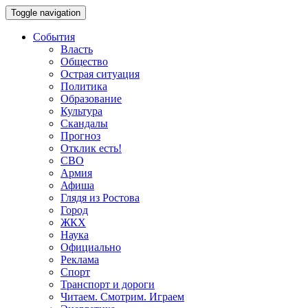
Toggle navigation
События
Власть
Общество
Острая ситуация
Политика
Образование
Культура
Скандалы
Прогноз
Отклик есть!
СВО
Армия
Афиша
Глядя из Ростова
Город
ЖКХ
Наука
Официально
Реклама
Спорт
Транспорт и дороги
Читаем. Смотрим. Играем