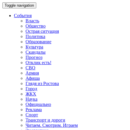
Toggle navigation
События
Власть
Общество
Острая ситуация
Политика
Образование
Культура
Скандалы
Прогноз
Отклик есть!
СВО
Армия
Афиша
Глядя из Ростова
Город
ЖКХ
Наука
Официально
Реклама
Спорт
Транспорт и дороги
Читаем. Смотрим. Играем