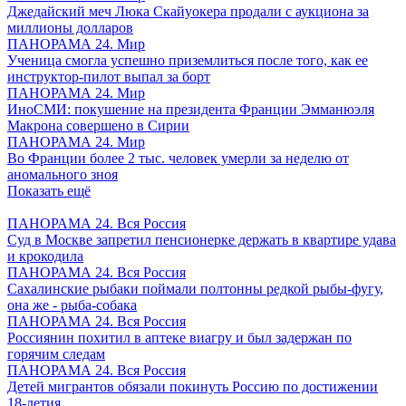
Джедайский меч Люка Скайуокера продали с аукциона за
миллионы долларов
ПАНОРАМА 24. Мир
Ученица смогла успешно приземлиться после того, как ее
инструктор-пилот выпал за борт
ПАНОРАМА 24. Мир
ИноСМИ: покушение на президента Франции Эмманюэля
Макрона совершено в Сирии
ПАНОРАМА 24. Мир
Во Франции более 2 тыс. человек умерли за неделю от
аномального зноя
Показать ещё
ПАНОРАМА 24. Вся Россия
Суд в Москве запретил пенсионерке держать в квартире удава
и крокодила
ПАНОРАМА 24. Вся Россия
Сахалинские рыбаки поймали полтонны редкой рыбы-фугу,
она же - рыба-собака
ПАНОРАМА 24. Вся Россия
Россиянин похитил в аптеке виагру и был задержан по
горячим следам
ПАНОРАМА 24. Вся Россия
Детей мигрантов обязали покинуть Россию по достижении
18-летия