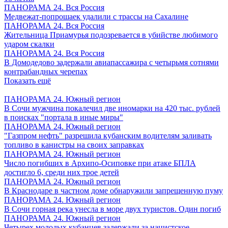
ПАНОРАМА 24. Вся Россия
Медвежат-попрошаек удалили с трассы на Сахалине
ПАНОРАМА 24. Вся Россия
Жительница Приамурья подозревается в убийстве любимого
ударом скалки
ПАНОРАМА 24. Вся Россия
В Домодедово задержали авиапассажира с четырьмя сотнями
контрабандных черепах
Показать ещё
ПАНОРАМА 24. Южный регион
В Сочи мужчина покалечил две иномарки на 420 тыс. рублей
в поисках "портала в иные миры"
ПАНОРАМА 24. Южный регион
"Газпром нефть" разрешила кубанским водителям заливать
топливо в канистры на своих заправках
ПАНОРАМА 24. Южный регион
Число погибших в Архипо-Осиповке при атаке БПЛА
достигло 6, среди них трое детей
ПАНОРАМА 24. Южный регион
В Краснодаре в частном доме обнаружили запрещенную пуму
ПАНОРАМА 24. Южный регион
В Сочи горная река унесла в море двух туристов. Один погиб
ПАНОРАМА 24. Южный регион
Четырех молодых кубанцев задержали за нацистское