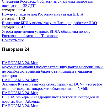
Спасатели Ростовской области за сутки ликвидировали
последствия 32 ДТП
сегодня, 06:54
Пожар вспыхнул под Ростовом из-за атаки БПЛА
сегодня, 01:12
Вражеские БПЛА вновь атакуют Таганрог, работает ПВО
сегодня, 00:47
Угроза применения ударных БПЛА объявлена по югу
Ростовской области и в Таганроге
Показать ещё
Панорама
24
ПАНОРАМА 24. Мир
Мусорная компания помогла итальянцу найти выброшенный
по ошибке лотерейный билет с выигрышем в миллион
долларов
ПАНОРАМА 24. Мир
Завление Китая о выпуске своих серийных DUV-литографов
для производства микросхем обвалило акции NVidia
ПАНОРАМА 24. Мир
В США байкеры и квадроциклисты устроили беспредел на
дорогах Лонг-Айленда
ПАНОРАМА 24. Мир