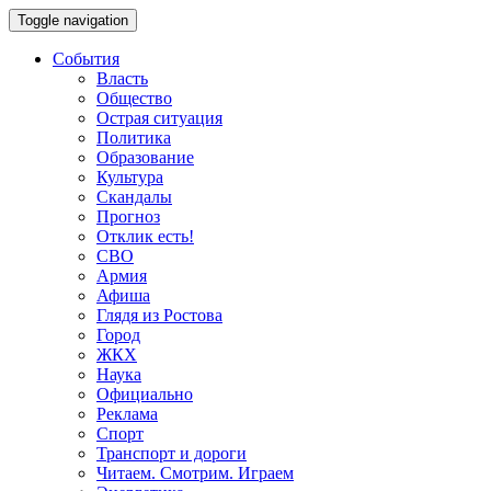
Toggle navigation
События
Власть
Общество
Острая ситуация
Политика
Образование
Культура
Скандалы
Прогноз
Отклик есть!
СВО
Армия
Афиша
Глядя из Ростова
Город
ЖКХ
Наука
Официально
Реклама
Спорт
Транспорт и дороги
Читаем. Смотрим. Играем