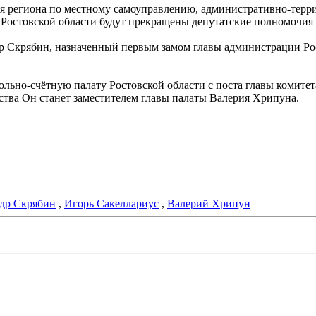
ия региона по местному самоуправлению, административно-терри
 Ростовской области будут прекращены депутатские полномочия 
р Скрябин, назначенный первым замом главы администрации Рос
ольно-счётную палату Ростовской области с поста главы комите
ства Он станет заместителем главы палаты Валерия Хрипуна.
др Скрябин
,
Игорь Сакеллариус
,
Валерий Хрипун