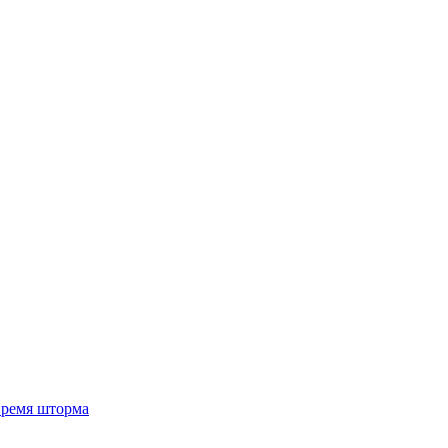
 время шторма