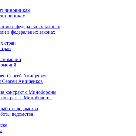
т чиновникам
или в федеральных законах
стран
лномочий
ен Сергей Анищенков
а контракт с Минобороны
работы ведомства
ка