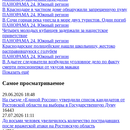
ПАНОРАМА 24. Южный регион
В Краснодаре в частном доме обнаружили запрещенную пуму
ПАНОРАМА 24. Южный регион
В Сочи горная река унесла в море двух туристов. Один погиб
ПАНОРАМА 24. Южный регион
Четырех молодых кубанцев задержали за нацистское
приветствие
ПАНОРАМА 24. Южный регион
Краснодарские полицейские нашли школьницу, жестоко
расправившуюся с голубем
ПАНОРАМА 24. Южный регион
В Адыгее следователи возбудили уголовное дело по факту
смерти пенсионерки от укусов макаки
Показать ещё
Самое просматриваемое
29.06.2026 18:48
На съезде «Единой России» утвердили список кандидатов от
Ростовской области на выборы в Государственную Думу
16443
27.07.2026 11:11
До восьми человек увеличилось количество пострадавших
после вражеской атаки на Ростовскую область