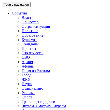
Toggle navigation
События
Власть
Общество
Острая ситуация
Политика
Образование
Культура
Скандалы
Прогноз
Отклик есть!
СВО
Армия
Афиша
Глядя из Ростова
Город
ЖКХ
Наука
Официально
Реклама
Спорт
Транспорт и дороги
Читаем. Смотрим. Играем