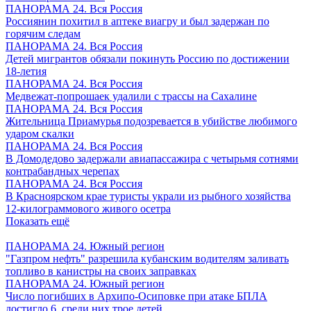
ПАНОРАМА 24. Вся Россия
Россиянин похитил в аптеке виагру и был задержан по
горячим следам
ПАНОРАМА 24. Вся Россия
Детей мигрантов обязали покинуть Россию по достижении
18-летия
ПАНОРАМА 24. Вся Россия
Медвежат-попрошаек удалили с трассы на Сахалине
ПАНОРАМА 24. Вся Россия
Жительница Приамурья подозревается в убийстве любимого
ударом скалки
ПАНОРАМА 24. Вся Россия
В Домодедово задержали авиапассажира с четырьмя сотнями
контрабандных черепах
ПАНОРАМА 24. Вся Россия
В Красноярском крае туристы украли из рыбного хозяйства
12-килограммового живого осетра
Показать ещё
ПАНОРАМА 24. Южный регион
"Газпром нефть" разрешила кубанским водителям заливать
топливо в канистры на своих заправках
ПАНОРАМА 24. Южный регион
Число погибших в Архипо-Осиповке при атаке БПЛА
достигло 6, среди них трое детей