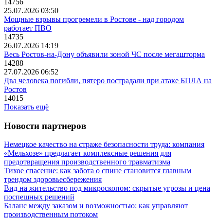
14756
25.07.2026 03:50
Мощные взрывы прогремели в Ростове - над городом
работает ПВО
14735
26.07.2026 14:19
Весь Ростов-на-Дону объявили зоной ЧС после мегашторма
14288
27.07.2026 06:52
Два человека погибли, пятеро пострадали при атаке БПЛА на
Ростов
14015
Показать ещё
Новости партнеров
Немецкое качество на страже безопасности труда: компания
«Мельхозе» предлагает комплексные решения для
предотвращения производственного травматизма
Тихое спасение: как забота о спине становится главным
трендом здоровьесбережения
Вид на жительство под микроскопом: скрытые угрозы и цена
поспешных решений
Баланс между заказом и возможностью: как управляют
производственным потоком