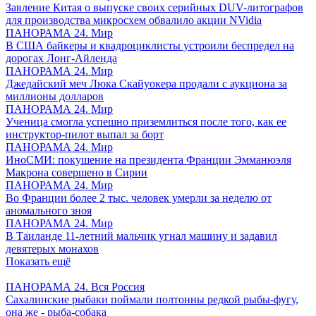
Завление Китая о выпуске своих серийных DUV-литографов
для производства микросхем обвалило акции NVidia
ПАНОРАМА 24. Мир
В США байкеры и квадроциклисты устроили беспредел на
дорогах Лонг-Айленда
ПАНОРАМА 24. Мир
Джедайский меч Люка Скайуокера продали с аукциона за
миллионы долларов
ПАНОРАМА 24. Мир
Ученица смогла успешно приземлиться после того, как ее
инструктор-пилот выпал за борт
ПАНОРАМА 24. Мир
ИноСМИ: покушение на президента Франции Эмманюэля
Макрона совершено в Сирии
ПАНОРАМА 24. Мир
Во Франции более 2 тыс. человек умерли за неделю от
аномального зноя
ПАНОРАМА 24. Мир
В Таиланде 11-летний мальчик угнал машину и задавил
девятерых монахов
Показать ещё
ПАНОРАМА 24. Вся Россия
Сахалинские рыбаки поймали полтонны редкой рыбы-фугу,
она же - рыба-собака