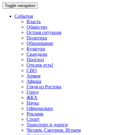
Toggle navigation
События
Власть
Общество
Острая ситуация
Политика
Образование
Культура
Скандалы
Прогноз
Отклик есть!
СВО
Армия
Афиша
Глядя из Ростова
Город
ЖКХ
Наука
Официально
Реклама
Спорт
Транспорт и дороги
Читаем. Смотрим. Играем