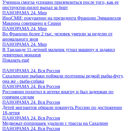
Ученица смогла успешно приземлиться после того, как ее
инструктор-пилот выпал за борт
ПАНОРАМА 24. Мир
ИноСМИ: покушение на президента Франции Эмманюэля
Макрона совершено в Сирии
ПАНОРАМА 24. Мир
Во Франции более 2 тыс. человек умерли за неделю от
аномального зноя
ПАНОРАМА 24. Мир
В Таиланде 11-летний мальчик угнал машину и задавил
девятерых монахов
Показать ещё
ПАНОРАМА 24. Вся Россия
Сахалинские рыбаки поймали полтонны редкой рыбы-фугу,
она же - рыба-собака
ПАНОРАМА 24. Вся Россия
Россиянин похитил в аптеке виагру и был задержан по
горячим следам
ПАНОРАМА 24. Вся Россия
Детей мигрантов обязали покинуть Россию по достижении
18-летия
ПАНОРАМА 24. Вся Россия
Медвежат-попрошаек удалили с трассы на Сахалине
ПАНОРАМА 24. Вся Россия