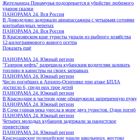
Жительница Приамурья подозревается в убийстве любимого
ударом скалки
ПАНОРАМА 24. Вся Россия
В Домодедово задержали авиапассажира с четырьмя сотнями
контрабандных черепах
ПАНОРАМА 24. Вся Россия
В Красноярском крае туристы украли из рыбного хозяйства
12-килограммового живого осетра
Показать ещё
ПАНОРАМА 24. Южный регион
"Газпром нефть" разрешила кубанским водителям заливать
топливо в канистры на своих заправках
ПАНОРАМА 24. Южный регион
Число погибших в Архипо-Осиповке при атаке БПЛА
достигло 6, среди них трое детей
ПАНОРАМА 24. Южный регион
В Краснодаре в частном доме обнаружили запрещенную пуму
ПАНОРАМА 24. Южный регион
В Сочи горная река унесла в море двух туристов. Один погиб
ПАНОРАМА 24. Южный регион
Четырех молодых кубанцев задержали за нацистское
приветствие
ПАНОРАМА 24. Южный регион
Краснодарские полицейские нашли школьницу, жестоко