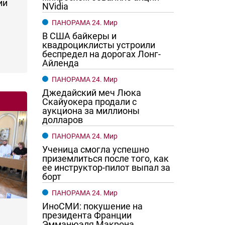
ии
NVidia
ПАНОРАМА 24. Мир
В США байкеры и
квадроциклисты устроили
беспредел на дорогах Лонг-
Айленда
ПАНОРАМА 24. Мир
Джедайский меч Люка
Скайуокера продали с
аукциона за миллионы
долларов
ПАНОРАМА 24. Мир
Ученица смогла успешно
приземлиться после того, как
ее инструктор-пилот выпал за
борт
ПАНОРАМА 24. Мир
ИноСМИ: покушение на
президента Франции
Эмманюэля Макрона