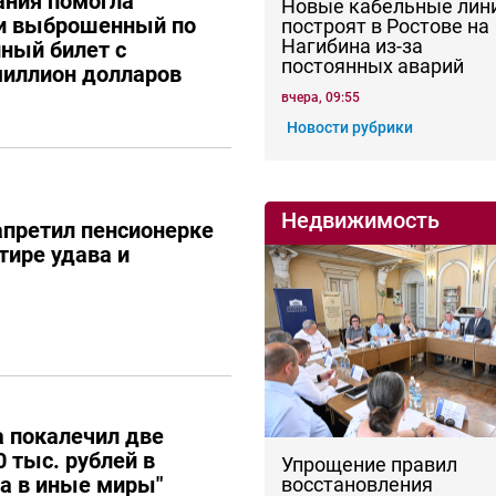
ания помогла
Новые кабельные лин
ти выброшенный по
построят в Ростове на
Нагибина из-за
ный билет с
постоянных аварий
иллион долларов
вчера, 09:55
Новости рубрики
Недвижимость
апретил пенсионерке
тире удава и
 покалечил две
 тыс. рублей в
Упрощение правил
ла в иные миры"
восстановления