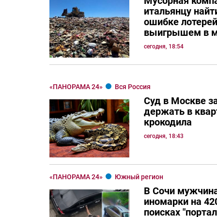
Мусорная комп
итальянцу най
ошибке лотерей
выигрышем в м
сегодня, 18:54
«ПАНОРАМА 24»
Вся Россия
Суд в Москве з
держать в квар
крокодила
сегодня, 18:43
«ПАНОРАМА 24»
Южный регион
В Сочи мужчина
иномарки на 420
поисках "порта