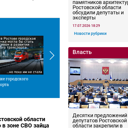
памятников архитекту
Ростовской области
обсудили депутаты и
эксперты
17.07.2026 18:29
Новости рубрики
Власть
ие городского
Красной нитью
Че
орта
Десятки предложений
товской области
депутатов Ростовской
о в зоне СВО зайца
области закрепили в