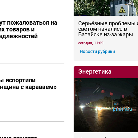
ут пожаловаться на
Серьёзные проблемы 
их товаров и
светом начались в
Батайске из-за жары
адлежностей
сегодня, 11:09
Новости рубрики
Энергетика
ы испортили
енщина с караваем»