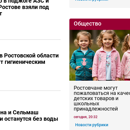
 в поджоге АЗС и
Ростове взяли под
т
Общество
в Ростовской области
ет гигиеническим
Ростовчане могут
пожаловаться на каче
детских товаров и
школьных
принадлежностей
она и Сельмаш
сегодня, 20:32
и останутся без воды
Новости рубрики