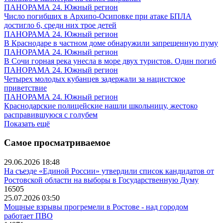
ПАНОРАМА 24. Южный регион
Число погибших в Архипо-Осиповке при атаке БПЛА
достигло 6, среди них трое детей
ПАНОРАМА 24. Южный регион
В Краснодаре в частном доме обнаружили запрещенную пуму
ПАНОРАМА 24. Южный регион
В Сочи горная река унесла в море двух туристов. Один погиб
ПАНОРАМА 24. Южный регион
Четырех молодых кубанцев задержали за нацистское
приветствие
ПАНОРАМА 24. Южный регион
Краснодарские полицейские нашли школьницу, жестоко
расправившуюся с голубем
Показать ещё
Самое просматриваемое
29.06.2026 18:48
На съезде «Единой России» утвердили список кандидатов от
Ростовской области на выборы в Государственную Думу
16505
25.07.2026 03:50
Мощные взрывы прогремели в Ростове - над городом
работает ПВО