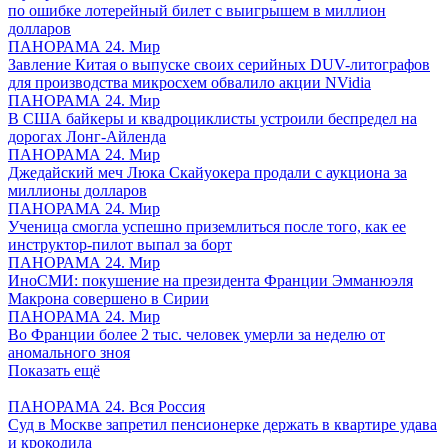
по ошибке лотерейный билет с выигрышем в миллион
долларов
ПАНОРАМА 24. Мир
Завление Китая о выпуске своих серийных DUV-литографов
для производства микросхем обвалило акции NVidia
ПАНОРАМА 24. Мир
В США байкеры и квадроциклисты устроили беспредел на
дорогах Лонг-Айленда
ПАНОРАМА 24. Мир
Джедайский меч Люка Скайуокера продали с аукциона за
миллионы долларов
ПАНОРАМА 24. Мир
Ученица смогла успешно приземлиться после того, как ее
инструктор-пилот выпал за борт
ПАНОРАМА 24. Мир
ИноСМИ: покушение на президента Франции Эмманюэля
Макрона совершено в Сирии
ПАНОРАМА 24. Мир
Во Франции более 2 тыс. человек умерли за неделю от
аномального зноя
Показать ещё
ПАНОРАМА 24. Вся Россия
Суд в Москве запретил пенсионерке держать в квартире удава
и крокодила