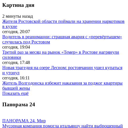
Картина дня
2 минуты назад
Жителя Ростовской области поймали на хранении наркотиков
в кухне
сегодня, 20:07
Водитель в реанимации: страшная авария с «перевёртышем»
случилась под Ростовом
сегодня, 19:04
Третий раз за месяц на рынок «Темер» в Ростове нагрянули
силовики
сегодня, 17:48
Новая трагедия на озере Лесном: ростовчанин ушел купаться
и утонул
сегодня, 16:11
Житель Волгодонска избежит наказания за поджог квартиры
бывшей жены
Показать ещё
Панорама
24
ПАНОРАМА 24. Мир
Мусорная компания помогла итальянцу найти выброшенный