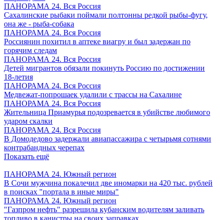
ПАНОРАМА 24. Вся Россия
Сахалинские рыбаки поймали полтонны редкой рыбы-фугу,
она же - рыба-собака
ПАНОРАМА 24. Вся Россия
Россиянин похитил в аптеке виагру и был задержан по
горячим следам
ПАНОРАМА 24. Вся Россия
Детей мигрантов обязали покинуть Россию по достижении
18-летия
ПАНОРАМА 24. Вся Россия
Медвежат-попрошаек удалили с трассы на Сахалине
ПАНОРАМА 24. Вся Россия
Жительница Приамурья подозревается в убийстве любимого
ударом скалки
ПАНОРАМА 24. Вся Россия
В Домодедово задержали авиапассажира с четырьмя сотнями
контрабандных черепах
Показать ещё
ПАНОРАМА 24. Южный регион
В Сочи мужчина покалечил две иномарки на 420 тыс. рублей
в поисках "портала в иные миры"
ПАНОРАМА 24. Южный регион
"Газпром нефть" разрешила кубанским водителям заливать
топливо в канистры на своих заправках