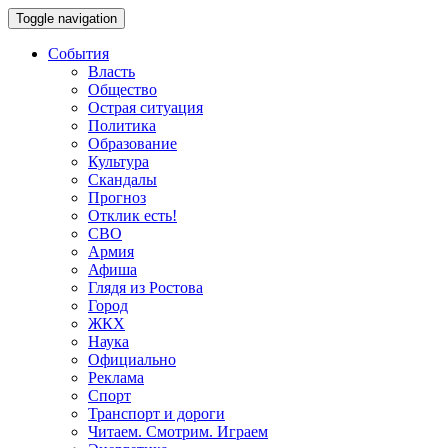
Toggle navigation
События
Власть
Общество
Острая ситуация
Политика
Образование
Культура
Скандалы
Прогноз
Отклик есть!
СВО
Армия
Афиша
Глядя из Ростова
Город
ЖКХ
Наука
Официально
Реклама
Спорт
Транспорт и дороги
Читаем. Смотрим. Играем