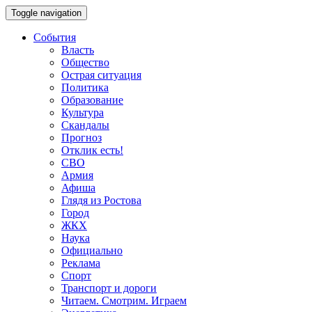
Toggle navigation
События
Власть
Общество
Острая ситуация
Политика
Образование
Культура
Скандалы
Прогноз
Отклик есть!
СВО
Армия
Афиша
Глядя из Ростова
Город
ЖКХ
Наука
Официально
Реклама
Спорт
Транспорт и дороги
Читаем. Смотрим. Играем