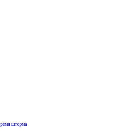
 время шторма