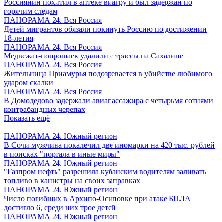
Россиянин похитил в аптеке виагру и был задержан по
горячим следам
ПАНОРАМА 24. Вся Россия
Детей мигрантов обязали покинуть Россию по достижении
18-летия
ПАНОРАМА 24. Вся Россия
Медвежат-попрошаек удалили с трассы на Сахалине
ПАНОРАМА 24. Вся Россия
Жительница Приамурья подозревается в убийстве любимого
ударом скалки
ПАНОРАМА 24. Вся Россия
В Домодедово задержали авиапассажира с четырьмя сотнями
контрабандных черепах
Показать ещё
ПАНОРАМА 24. Южный регион
В Сочи мужчина покалечил две иномарки на 420 тыс. рублей
в поисках "портала в иные миры"
ПАНОРАМА 24. Южный регион
"Газпром нефть" разрешила кубанским водителям заливать
топливо в канистры на своих заправках
ПАНОРАМА 24. Южный регион
Число погибших в Архипо-Осиповке при атаке БПЛА
достигло 6, среди них трое детей
ПАНОРАМА 24. Южный регион