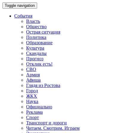
Toggle navigation
События
Власть
Общество
Острая ситуация
Политика
Образование
Культура
Скандалы
Прогноз
Отклик есть!
СВО
Армия
Афиша
Глядя из Ростова
Город
ЖКХ
Наука
Официально
Реклама
Спорт
Транспорт и дороги
Читаем. Смотрим. Играем