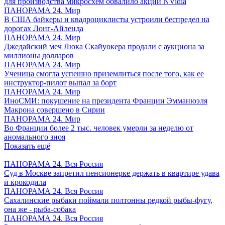
для производства микросхем обвалило акции NVidia
ПАНОРАМА 24. Мир
В США байкеры и квадроциклисты устроили беспредел на
дорогах Лонг-Айленда
ПАНОРАМА 24. Мир
Джедайский меч Люка Скайуокера продали с аукциона за
миллионы долларов
ПАНОРАМА 24. Мир
Ученица смогла успешно приземлиться после того, как ее
инструктор-пилот выпал за борт
ПАНОРАМА 24. Мир
ИноСМИ: покушение на президента Франции Эмманюэля
Макрона совершено в Сирии
ПАНОРАМА 24. Мир
Во Франции более 2 тыс. человек умерли за неделю от
аномального зноя
Показать ещё
ПАНОРАМА 24. Вся Россия
Суд в Москве запретил пенсионерке держать в квартире удава
и крокодила
ПАНОРАМА 24. Вся Россия
Сахалинские рыбаки поймали полтонны редкой рыбы-фугу,
она же - рыба-собака
ПАНОРАМА 24. Вся Россия