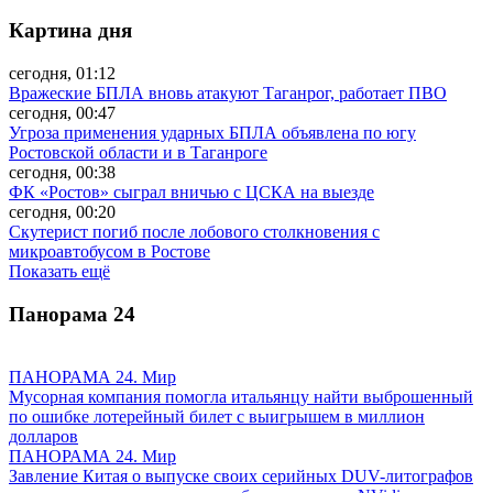
Картина дня
сегодня, 01:12
Вражеские БПЛА вновь атакуют Таганрог, работает ПВО
сегодня, 00:47
Угроза применения ударных БПЛА объявлена по югу
Ростовской области и в Таганроге
сегодня, 00:38
ФК «Ростов» сыграл вничью с ЦСКА на выезде
сегодня, 00:20
Скутерист погиб после лобового столкновения с
микроавтобусом в Ростове
Показать ещё
Панорама
24
ПАНОРАМА 24. Мир
Мусорная компания помогла итальянцу найти выброшенный
по ошибке лотерейный билет с выигрышем в миллион
долларов
ПАНОРАМА 24. Мир
Завление Китая о выпуске своих серийных DUV-литографов