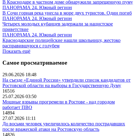
В Краснодаре в частном доме обнаружили запрещенную пуму
ПАНОРАМА 24. Южный регион
В Сочи горная река унесла в море двух туристов. Один погиб
ПАНОРАМА 24. Южный регион
Четырех молодых кубанцев задержали за нацистское
приветствие
ПАНОРАМА 24. Южный регион
Краснодарские полицейские нашли школьницу, жестоко
расправившуюся с голубем
Показать ещё
Самое просматриваемое
29.06.2026 18:48
На съезде «Единой России» утвердили список кандидатов от
Ростовской области на выборы в Государственную Думу
16516
25.07.2026 03:50
Мощные взрывы прогремели в Ростове - над городом
работает ПВО
14894
27.07.2026 11:11
До восьми человек увеличилось количество пострадавших
после вражеской атаки на Ростовскую область
14826