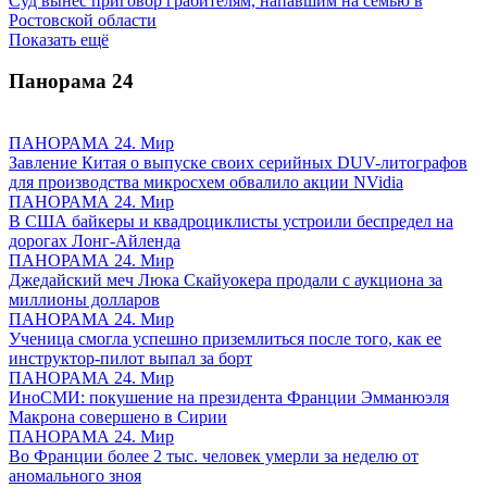
Суд вынес приговор грабителям, напавшим на семью в
Ростовской области
Показать ещё
Панорама
24
ПАНОРАМА 24. Мир
Завление Китая о выпуске своих серийных DUV-литографов
для производства микросхем обвалило акции NVidia
ПАНОРАМА 24. Мир
В США байкеры и квадроциклисты устроили беспредел на
дорогах Лонг-Айленда
ПАНОРАМА 24. Мир
Джедайский меч Люка Скайуокера продали с аукциона за
миллионы долларов
ПАНОРАМА 24. Мир
Ученица смогла успешно приземлиться после того, как ее
инструктор-пилот выпал за борт
ПАНОРАМА 24. Мир
ИноСМИ: покушение на президента Франции Эмманюэля
Макрона совершено в Сирии
ПАНОРАМА 24. Мир
Во Франции более 2 тыс. человек умерли за неделю от
аномального зноя