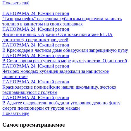
Показать ещё
ПАНОРАМА 24. Южный регион
"Газпром нефть" разрешила кубанским водителям заливать
топливо в канистры на своих заправках
ПАНОРАМА 24. Южный регион
Число погибших в Архипо-Осиповке при атаке БПЛА
достигло 6, среди них трое детей
ПАНОРАМА 24. Южный регион
В Краснодаре в частном доме обнаружили запрещенную пуму
ПАНОРАМА 24. Южный регион
В Сочи горная река унесла в море двух туристов. Один погиб
ПАНОРАМА 24. Южный регион
Четырех молодых кубанцев задержали за нацистское
приветствие
ПАНОРАМА 24. Южный регион
Краснодарские полицейские нашли школьницу, жестоко
расправившуюся с голубем
ПАНОРАМА 24. Южный регион
В Адыгее следователи возбудили уголовное дело по факту
смерти пенсионерки от укусов макаки
Показать ещё
Самое просматриваемое