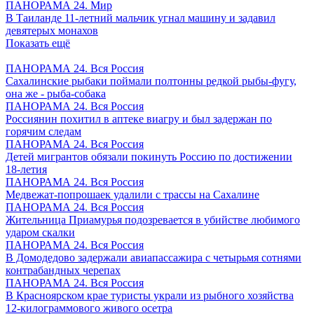
ПАНОРАМА 24. Мир
В Таиланде 11-летний мальчик угнал машину и задавил
девятерых монахов
Показать ещё
ПАНОРАМА 24. Вся Россия
Сахалинские рыбаки поймали полтонны редкой рыбы-фугу,
она же - рыба-собака
ПАНОРАМА 24. Вся Россия
Россиянин похитил в аптеке виагру и был задержан по
горячим следам
ПАНОРАМА 24. Вся Россия
Детей мигрантов обязали покинуть Россию по достижении
18-летия
ПАНОРАМА 24. Вся Россия
Медвежат-попрошаек удалили с трассы на Сахалине
ПАНОРАМА 24. Вся Россия
Жительница Приамурья подозревается в убийстве любимого
ударом скалки
ПАНОРАМА 24. Вся Россия
В Домодедово задержали авиапассажира с четырьмя сотнями
контрабандных черепах
ПАНОРАМА 24. Вся Россия
В Красноярском крае туристы украли из рыбного хозяйства
12-килограммового живого осетра