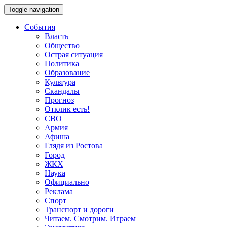
Toggle navigation
События
Власть
Общество
Острая ситуация
Политика
Образование
Культура
Скандалы
Прогноз
Отклик есть!
СВО
Армия
Афиша
Глядя из Ростова
Город
ЖКХ
Наука
Официально
Реклама
Спорт
Транспорт и дороги
Читаем. Смотрим. Играем