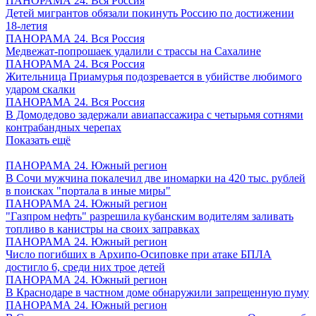
ПАНОРАМА 24. Вся Россия
Детей мигрантов обязали покинуть Россию по достижении
18-летия
ПАНОРАМА 24. Вся Россия
Медвежат-попрошаек удалили с трассы на Сахалине
ПАНОРАМА 24. Вся Россия
Жительница Приамурья подозревается в убийстве любимого
ударом скалки
ПАНОРАМА 24. Вся Россия
В Домодедово задержали авиапассажира с четырьмя сотнями
контрабандных черепах
Показать ещё
ПАНОРАМА 24. Южный регион
В Сочи мужчина покалечил две иномарки на 420 тыс. рублей
в поисках "портала в иные миры"
ПАНОРАМА 24. Южный регион
"Газпром нефть" разрешила кубанским водителям заливать
топливо в канистры на своих заправках
ПАНОРАМА 24. Южный регион
Число погибших в Архипо-Осиповке при атаке БПЛА
достигло 6, среди них трое детей
ПАНОРАМА 24. Южный регион
В Краснодаре в частном доме обнаружили запрещенную пуму
ПАНОРАМА 24. Южный регион