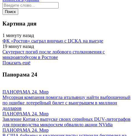
Картина дня
1 минуту назад
ФК «Ростов» сыграл вничью с ЦСКА на выезде
19 минут назад
Скутерист погиб после лобового столкновения с
микроавтобусом в Ростове
Показать ещё
Панорама
24
ПАНОРАМА 24. Мир
Мусорная компания помогла итальянцу найти выброшенный
по ошибке лотерейный билет с выигрышем в миллион
долларов
ПАНОРАМА 24. Мир
Завление Китая о выпуске своих серийных DUV-литографов
для производства микросхем обвалило акции NVidia
ПАНОРАМА 24. Мир
В США байкеры и квадроциклисты устроили беспредел на