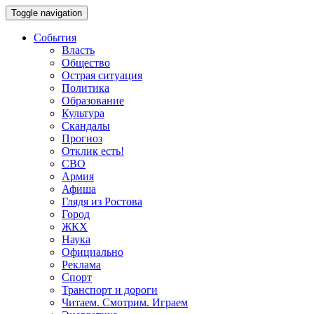
Toggle navigation
События
Власть
Общество
Острая ситуация
Политика
Образование
Культура
Скандалы
Прогноз
Отклик есть!
СВО
Армия
Афиша
Глядя из Ростова
Город
ЖКХ
Наука
Официально
Реклама
Спорт
Транспорт и дороги
Читаем. Смотрим. Играем