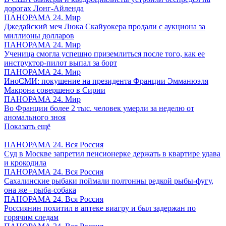
дорогах Лонг-Айленда
ПАНОРАМА 24. Мир
Джедайский меч Люка Скайуокера продали с аукциона за
миллионы долларов
ПАНОРАМА 24. Мир
Ученица смогла успешно приземлиться после того, как ее
инструктор-пилот выпал за борт
ПАНОРАМА 24. Мир
ИноСМИ: покушение на президента Франции Эмманюэля
Макрона совершено в Сирии
ПАНОРАМА 24. Мир
Во Франции более 2 тыс. человек умерли за неделю от
аномального зноя
Показать ещё
ПАНОРАМА 24. Вся Россия
Суд в Москве запретил пенсионерке держать в квартире удава
и крокодила
ПАНОРАМА 24. Вся Россия
Сахалинские рыбаки поймали полтонны редкой рыбы-фугу,
она же - рыба-собака
ПАНОРАМА 24. Вся Россия
Россиянин похитил в аптеке виагру и был задержан по
горячим следам