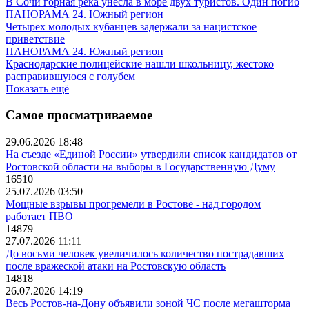
В Сочи горная река унесла в море двух туристов. Один погиб
ПАНОРАМА 24. Южный регион
Четырех молодых кубанцев задержали за нацистское
приветствие
ПАНОРАМА 24. Южный регион
Краснодарские полицейские нашли школьницу, жестоко
расправившуюся с голубем
Показать ещё
Самое просматриваемое
29.06.2026 18:48
На съезде «Единой России» утвердили список кандидатов от
Ростовской области на выборы в Государственную Думу
16510
25.07.2026 03:50
Мощные взрывы прогремели в Ростове - над городом
работает ПВО
14879
27.07.2026 11:11
До восьми человек увеличилось количество пострадавших
после вражеской атаки на Ростовскую область
14818
26.07.2026 14:19
Весь Ростов-на-Дону объявили зоной ЧС после мегашторма