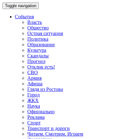
Toggle navigation
События
Власть
Общество
Острая ситуация
Политика
Образование
Культура
Скандалы
Прогноз
Отклик есть!
СВО
Армия
Афиша
Глядя из Ростова
Город
ЖКХ
Наука
Официально
Реклама
Спорт
Транспорт и дороги
Читаем. Смотрим. Играем