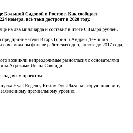
ице Большой Садовой в Ростове. Как сообщает
4 номера, всё-таки достроят в 2020 году.
щё на два миллиарда и составит в итоге 6,8 млрд рублей.
нием предприниматели Игорь Горин и Андрей Демишин
ли о возможном финале работ ежегодно, вплоть до 2017 года,
ского возникли непреодолимые разногласия с основателями
руппы Агроком» Ивана Саввиди.
 над всем проектом.
уска Hyatt Regency Rostov Don-Plaza на вторую половину
ия заявленному премиальному уровню.