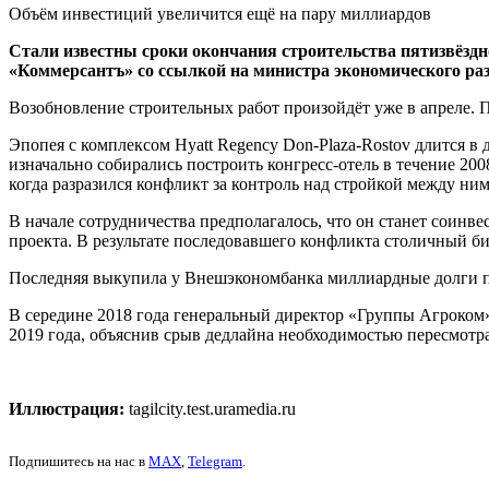
Объём инвестиций увеличится ещё на пару миллиардов
Стали известны сроки окончания строительства пятизвёздно
«Коммерсантъ» со ссылкой на министра экономического разв
Возобновление строительных работ произойдёт уже в апреле. П
Эпопея с комплексом Hyatt Regency Don-Plaza-Rostov длится 
изначально собирались построить конгресс-отель в течение 200
когда разразился конфликт за контроль над стройкой между 
В начале сотрудничества предполагалось, что он станет соинве
проекта. В результате последовавшего конфликта столичный б
Последняя выкупила у Внешэкономбанка миллиардные долги пр
В середине 2018 года генеральный директор «Группы Агроком»
2019 года, объяснив срыв дедлайна необходимостью пересмотра
Иллюстрация:
tagilcity.test.uramedia.ru
Подпишитесь на нас в
MAX
,
Telegram
.