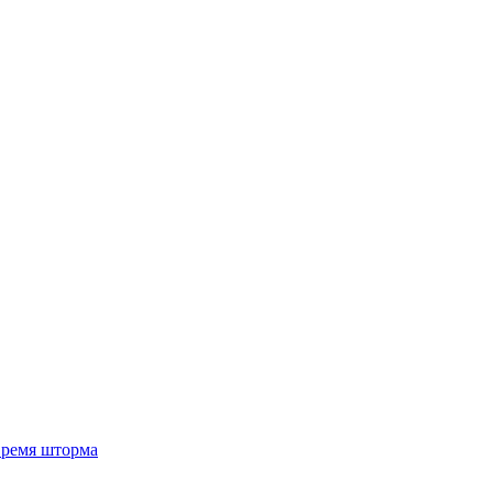
 время шторма