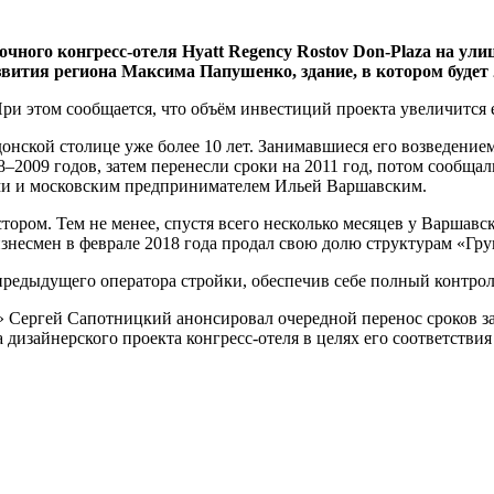
чного конгресс-отеля Hyatt Regency Rostov Don-Plaza на ул
ития региона Максима Папушенко, здание, в котором будет 22
ри этом сообщается, что объём инвестиций проекта увеличится е
в донской столице уже более 10 лет. Занимавшиеся его возведе
8–2009 годов, затем перенесли сроки на 2011 год, потом сообща
ними и московским предпринимателем Ильей Варшавским.
стором. Тем не менее, спустя всего несколько месяцев у Варшав
изнесмен в феврале 2018 года продал свою долю структурам «Г
едыдущего оператора стройки, обеспечив себе полный контроль
 Сергей Сапотницкий анонсировал очередной перенос сроков зап
 дизайнерского проекта конгресс-отеля в целях его соответств