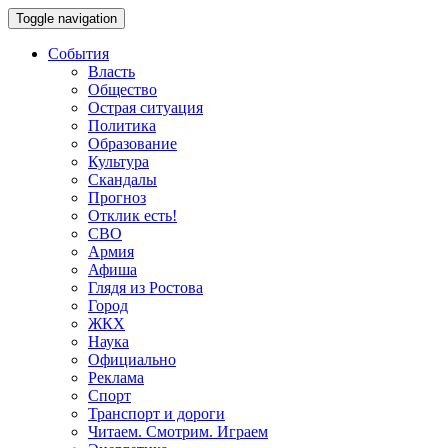
Toggle navigation
События
Власть
Общество
Острая ситуация
Политика
Образование
Культура
Скандалы
Прогноз
Отклик есть!
СВО
Армия
Афиша
Глядя из Ростова
Город
ЖКХ
Наука
Официально
Реклама
Спорт
Транспорт и дороги
Читаем. Смотрим. Играем