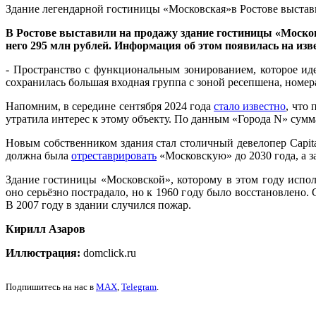
Здание легендарной гостиницы «Московская»в Ростове выстави
В Ростове выставили на продажу здание гостиницы «Москов
него 295 млн рублей. Информация об этом появилась на изв
- Пространство с функциональным зонированием, которое ид
сохранилась большая входная группа с зоной ресепшена, номера
Напомним, в середине сентября 2024 года
стало известно
, что
утратила интерес к этому объекту. По данным «Города N» сумм
Новым собственником здания стал столичный девелопер Capit
должна была
отреставрировать
«Московскую» до 2030 года, а 
Здание гостиницы «Московской», которому в этом году испол
оно серьёзно пострадало, но к 1960 году было восстановлено.
В 2007 году в здании случился пожар.
Кирилл Азаров
Иллюстрация:
domclick.ru
Подпишитесь на нас в
MAX
,
Telegram
.