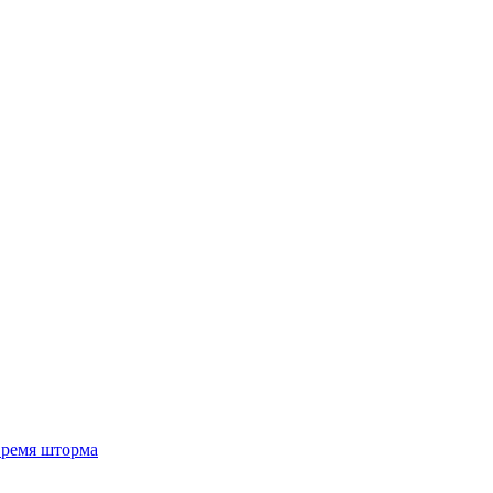
 время шторма