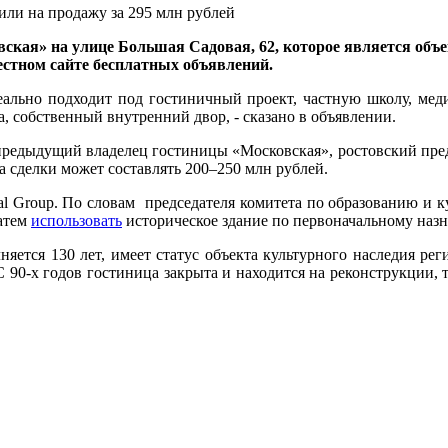
ли на продажу за 295 млн рублей
ская» на улице Большая Садовая, 62, которое является объе
естном сайте бесплатных объявлений.
еально подходит под гостиничный проект, частную школу, ме
, собственный внутренний двор, - сказано в объявлении.
 предыдущий владелец гостиницы «Московская», ростовский пре
а сделки может составлять 200–250 млн рублей.
al Group. По словам председателя комитета по образованию и 
затем
использовать
историческое здание по первоначальному назн
няется 130 лет, имеет статус объекта культурного наследия ре
 С 90-х годов гостиница закрыта и находится на реконструкции, 