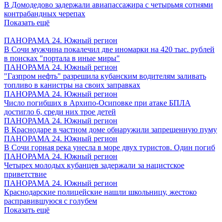
В Домодедово задержали авиапассажира с четырьмя сотнями
контрабандных черепах
Показать ещё
ПАНОРАМА 24. Южный регион
В Сочи мужчина покалечил две иномарки на 420 тыс. рублей
в поисках "портала в иные миры"
ПАНОРАМА 24. Южный регион
"Газпром нефть" разрешила кубанским водителям заливать
топливо в канистры на своих заправках
ПАНОРАМА 24. Южный регион
Число погибших в Архипо-Осиповке при атаке БПЛА
достигло 6, среди них трое детей
ПАНОРАМА 24. Южный регион
В Краснодаре в частном доме обнаружили запрещенную пуму
ПАНОРАМА 24. Южный регион
В Сочи горная река унесла в море двух туристов. Один погиб
ПАНОРАМА 24. Южный регион
Четырех молодых кубанцев задержали за нацистское
приветствие
ПАНОРАМА 24. Южный регион
Краснодарские полицейские нашли школьницу, жестоко
расправившуюся с голубем
Показать ещё