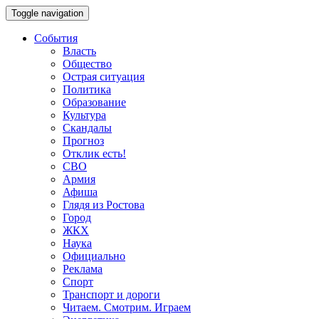
Toggle navigation
События
Власть
Общество
Острая ситуация
Политика
Образование
Культура
Скандалы
Прогноз
Отклик есть!
СВО
Армия
Афиша
Глядя из Ростова
Город
ЖКХ
Наука
Официально
Реклама
Спорт
Транспорт и дороги
Читаем. Смотрим. Играем