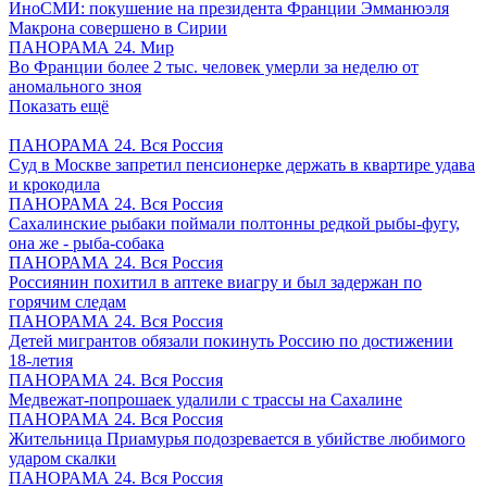
ИноСМИ: покушение на президента Франции Эмманюэля
Макрона совершено в Сирии
ПАНОРАМА 24. Мир
Во Франции более 2 тыс. человек умерли за неделю от
аномального зноя
Показать ещё
ПАНОРАМА 24. Вся Россия
Суд в Москве запретил пенсионерке держать в квартире удава
и крокодила
ПАНОРАМА 24. Вся Россия
Сахалинские рыбаки поймали полтонны редкой рыбы-фугу,
она же - рыба-собака
ПАНОРАМА 24. Вся Россия
Россиянин похитил в аптеке виагру и был задержан по
горячим следам
ПАНОРАМА 24. Вся Россия
Детей мигрантов обязали покинуть Россию по достижении
18-летия
ПАНОРАМА 24. Вся Россия
Медвежат-попрошаек удалили с трассы на Сахалине
ПАНОРАМА 24. Вся Россия
Жительница Приамурья подозревается в убийстве любимого
ударом скалки
ПАНОРАМА 24. Вся Россия