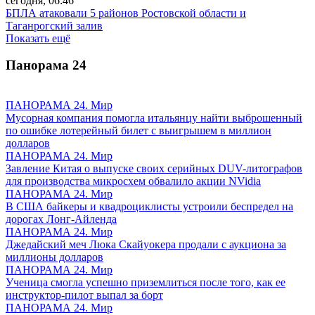
сегодня, 06:46
БПЛА атаковали 5 районов Ростовской области и
Таганрогский залив
Показать ещё
Панорама
24
ПАНОРАМА 24. Мир
Мусорная компания помогла итальянцу найти выброшенный
по ошибке лотерейный билет с выигрышем в миллион
долларов
ПАНОРАМА 24. Мир
Завление Китая о выпуске своих серийных DUV-литографов
для производства микросхем обвалило акции NVidia
ПАНОРАМА 24. Мир
В США байкеры и квадроциклисты устроили беспредел на
дорогах Лонг-Айленда
ПАНОРАМА 24. Мир
Джедайский меч Люка Скайуокера продали с аукциона за
миллионы долларов
ПАНОРАМА 24. Мир
Ученица смогла успешно приземлиться после того, как ее
инструктор-пилот выпал за борт
ПАНОРАМА 24. Мир