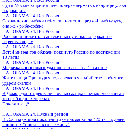
ПАНОРАМА 24. Вся Россия
Суд в Москве запретил пенсионерке держать в квартире удава
и крокодила
ПАНОРАМА 24. Вся Россия
Сахалинские рыбаки поймали полтонны редкой рыбы-фугу,
она же - рыба-собака
ПАНОРАМА 24. Вся Россия
Россиянин похитил в аптеке виагру и был задержан по
горячим следам
ПАНОРАМА 24. Вся Россия
Детей мигрантов обязали покинуть Россию по достижении
18-летия
ПАНОРАМА 24. Вся Россия
Медвежат-попрошаек удалили с трассы на Сахалине
ПАНОРАМА 24. Вся Россия
Жительница Приамурья подозревается в убийстве любимого
ударом скалки
ПАНОРАМА 24. Вся Россия
В Домодедово задержали авиапассажира с четырьмя сотнями
контрабандных черепах
Показать ещё
ПАНОРАМА 24. Южный регион
В Сочи мужчина покалечил две иномарки на 420 тыс. рублей
в поисках "портала в иные миры"