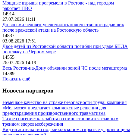
Мощные взрывы прогремели в Ростове - над городом
работает ПВО
14914
27.07.2026 11:11
До восьми человек увеличилось количество пострадавших
после вражеской атаки на Ростовскую область
14837
03.08.2026 17:51
Двое детей из Ростовской области погибли при ударе БПЛА
по пляжу на Черном море
14555
26.07.2026 14:19
Весь Ростов-на-Дону объявили зоной ЧС после мегашторма
14389
Показать ещё
Новости партнеров
Немецкое качество на страже безопасности труда: компания
«Мельхозе» предлагает комплексные решения для
предотвращения производственного травматизма
Тихое спасение: как забота о спине становится главным
трендом здоровьесбережения
Вид на жительство под микроскопом: скрытые угрозы и цена
поспешных решений