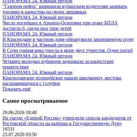
ПАНОРАМА 24. Южный регион
"Газпром нефть" разрешила кубанским водителям заливать
топливо в канистры на своих заправках
ПАНОРАМА 24. Южный регион
Число погибших в Архипо-Осиповке при атаке БПЛА
достигло 6, среди них трое детей
ПАНОРАМА 24. Южный регион
В Краснодаре в частном доме обнаружили запрещенную пуму
ПАНОРАМА 24. Южный регион
В Сочи горная река унесла в море двух туристов. Один погиб
ПАНОРАМА 24. Южный регион
Четырех молодых кубанцев задержали за нацистское
приветствие
ПАНОРАМА 24. Южный регион
Краснодарские полицейские нашли школьницу, жестоко
расправившуюся с голубем
Показать ещё
Самое просматриваемое
29.06.2026 18:48
На съезде «Единой России» утвердили список кандидатов от
Ростовской области на выборы в Государственную Думу
16531
25.07.2026 03:50