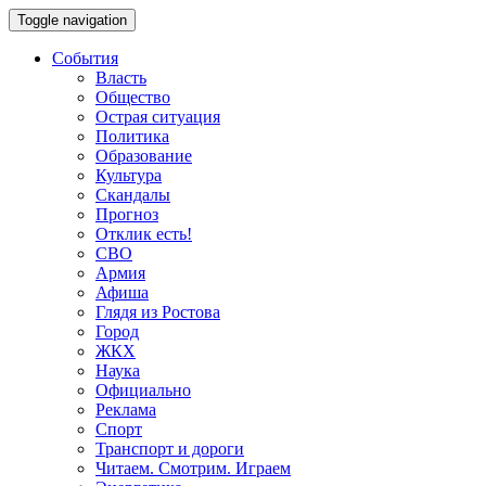
Toggle navigation
События
Власть
Общество
Острая ситуация
Политика
Образование
Культура
Скандалы
Прогноз
Отклик есть!
СВО
Армия
Афиша
Глядя из Ростова
Город
ЖКХ
Наука
Официально
Реклама
Спорт
Транспорт и дороги
Читаем. Смотрим. Играем