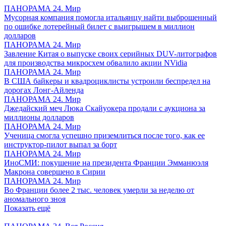
ПАНОРАМА 24. Мир
Мусорная компания помогла итальянцу найти выброшенный
по ошибке лотерейный билет с выигрышем в миллион
долларов
ПАНОРАМА 24. Мир
Завление Китая о выпуске своих серийных DUV-литографов
для производства микросхем обвалило акции NVidia
ПАНОРАМА 24. Мир
В США байкеры и квадроциклисты устроили беспредел на
дорогах Лонг-Айленда
ПАНОРАМА 24. Мир
Джедайский меч Люка Скайуокера продали с аукциона за
миллионы долларов
ПАНОРАМА 24. Мир
Ученица смогла успешно приземлиться после того, как ее
инструктор-пилот выпал за борт
ПАНОРАМА 24. Мир
ИноСМИ: покушение на президента Франции Эмманюэля
Макрона совершено в Сирии
ПАНОРАМА 24. Мир
Во Франции более 2 тыс. человек умерли за неделю от
аномального зноя
Показать ещё