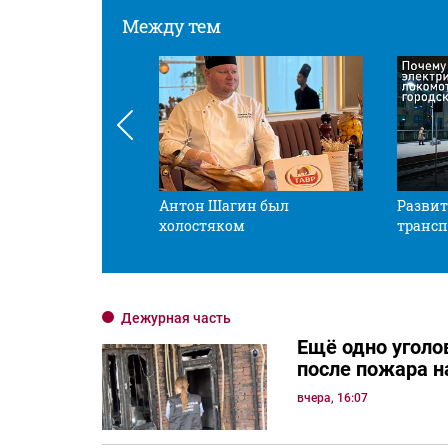
Между тем
 смотрите в оба
Антон Шагин был
Развит
холостяком
трансп
Дежурная часть
Ещё одно уголо
после пожара н
вчера, 16:07