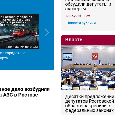
обсудили депутаты и
эксперты
17.07.2026 18:29
Новости рубрики
Власть
ие городского
Красной нитью
Че
орта
вное дело возбудили
а АЗС в Ростове
Десятки предложений
депутатов Ростовской
области закрепили в
федеральных законах