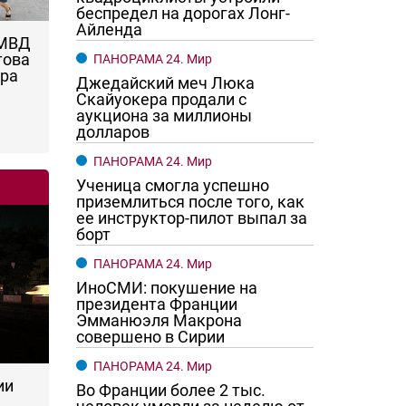
беспредел на дорогах Лонг-
Айленда
 МВД
това
ПАНОРАМА 24. Мир
ара
Джедайский меч Люка
Скайуокера продали с
аукциона за миллионы
долларов
ПАНОРАМА 24. Мир
Ученица смогла успешно
приземлиться после того, как
ее инструктор-пилот выпал за
борт
ПАНОРАМА 24. Мир
ИноСМИ: покушение на
президента Франции
Эмманюэля Макрона
совершено в Сирии
ПАНОРАМА 24. Мир
ии
Во Франции более 2 тыс.