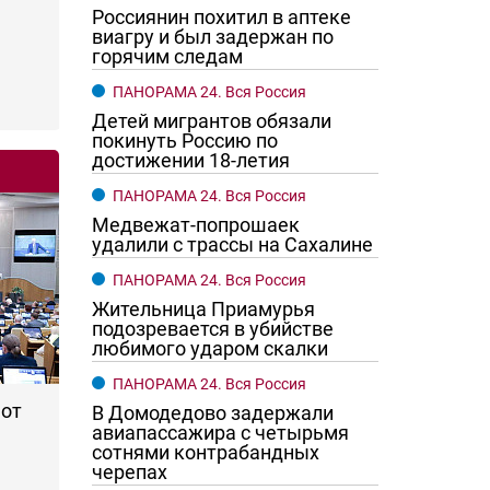
Россиянин похитил в аптеке
виагру и был задержан по
горячим следам
ПАНОРАМА 24. Вся Россия
Детей мигрантов обязали
покинуть Россию по
достижении 18-летия
ПАНОРАМА 24. Вся Россия
Медвежат-попрошаек
го хотят женщины?
Ростовчане смотрите в оба
удалили с трассы на Сахалине
ПАНОРАМА 24. Вся Россия
Жительница Приамурья
подозревается в убийстве
любимого ударом скалки
ПАНОРАМА 24. Вся Россия
 от
В Домодедово задержали
авиапассажира с четырьмя
сотнями контрабандных
черепах