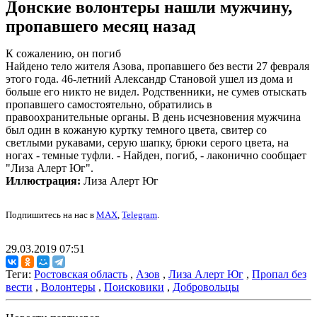
Донские волонтеры нашли мужчину,
пропавшего месяц назад
К сожалению, он погиб
Найдено тело жителя Азова, пропавшего без вести 27 февраля
этого года. 46-летний Александр Становой ушел из дома и
больше его никто не видел. Родственники, не сумев отыскать
пропавшего самостоятельно, обратились в
правоохранительные органы. В день исчезновения мужчина
был один в кожаную куртку темного цвета, свитер со
светлыми рукавами, серую шапку, брюки серого цвета, на
ногах - темные туфли. - Найден, погиб, - лаконично сообщает
"Лиза Алерт Юг".
Иллюстрация:
Лиза Алерт Юг
Подпишитесь на нас в
MAX
,
Telegram
.
29.03.2019 07:51
Теги:
Ростовская область
,
Азов
,
Лиза Алерт Юг
,
Пропал без
вести
,
Волонтеры
,
Поисковики
,
Добровольцы