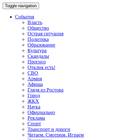
Toggle navigation
События
Власть
Общество
Острая ситуация
Политика
Образование
Культура
Скандалы
Прогноз
Отклик есть!
СВО
Армия
Афиша
Глядя из Ростова
Город
ЖКХ
Наука
Официально
Реклама
Спорт
Транспорт и дороги
Читаем. Смотрим. Играем