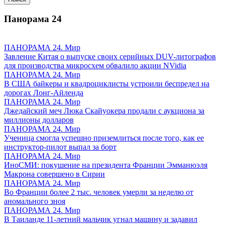
Панорама
24
ПАНОРАМА 24. Мир
Завление Китая о выпуске своих серийных DUV-литографов
для производства микросхем обвалило акции NVidia
ПАНОРАМА 24. Мир
В США байкеры и квадроциклисты устроили беспредел на
дорогах Лонг-Айленда
ПАНОРАМА 24. Мир
Джедайский меч Люка Скайуокера продали с аукциона за
миллионы долларов
ПАНОРАМА 24. Мир
Ученица смогла успешно приземлиться после того, как ее
инструктор-пилот выпал за борт
ПАНОРАМА 24. Мир
ИноСМИ: покушение на президента Франции Эмманюэля
Макрона совершено в Сирии
ПАНОРАМА 24. Мир
Во Франции более 2 тыс. человек умерли за неделю от
аномального зноя
ПАНОРАМА 24. Мир
В Таиланде 11-летний мальчик угнал машину и задавил