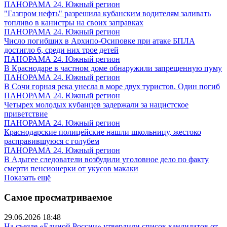
ПАНОРАМА 24. Южный регион
"Газпром нефть" разрешила кубанским водителям заливать
топливо в канистры на своих заправках
ПАНОРАМА 24. Южный регион
Число погибших в Архипо-Осиповке при атаке БПЛА
достигло 6, среди них трое детей
ПАНОРАМА 24. Южный регион
В Краснодаре в частном доме обнаружили запрещенную пуму
ПАНОРАМА 24. Южный регион
В Сочи горная река унесла в море двух туристов. Один погиб
ПАНОРАМА 24. Южный регион
Четырех молодых кубанцев задержали за нацистское
приветствие
ПАНОРАМА 24. Южный регион
Краснодарские полицейские нашли школьницу, жестоко
расправившуюся с голубем
ПАНОРАМА 24. Южный регион
В Адыгее следователи возбудили уголовное дело по факту
смерти пенсионерки от укусов макаки
Показать ещё
Самое просматриваемое
29.06.2026 18:48
На съезде «Единой России» утвердили список кандидатов от