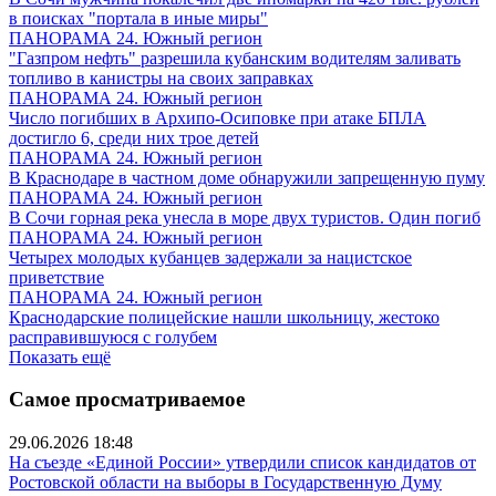
в поисках "портала в иные миры"
ПАНОРАМА 24. Южный регион
"Газпром нефть" разрешила кубанским водителям заливать
топливо в канистры на своих заправках
ПАНОРАМА 24. Южный регион
Число погибших в Архипо-Осиповке при атаке БПЛА
достигло 6, среди них трое детей
ПАНОРАМА 24. Южный регион
В Краснодаре в частном доме обнаружили запрещенную пуму
ПАНОРАМА 24. Южный регион
В Сочи горная река унесла в море двух туристов. Один погиб
ПАНОРАМА 24. Южный регион
Четырех молодых кубанцев задержали за нацистское
приветствие
ПАНОРАМА 24. Южный регион
Краснодарские полицейские нашли школьницу, жестоко
расправившуюся с голубем
Показать ещё
Самое просматриваемое
29.06.2026 18:48
На съезде «Единой России» утвердили список кандидатов от
Ростовской области на выборы в Государственную Думу