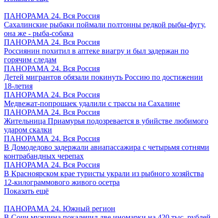
ПАНОРАМА 24. Вся Россия
Сахалинские рыбаки поймали полтонны редкой рыбы-фугу,
она же - рыба-собака
ПАНОРАМА 24. Вся Россия
Россиянин похитил в аптеке виагру и был задержан по
горячим следам
ПАНОРАМА 24. Вся Россия
Детей мигрантов обязали покинуть Россию по достижении
18-летия
ПАНОРАМА 24. Вся Россия
Медвежат-попрошаек удалили с трассы на Сахалине
ПАНОРАМА 24. Вся Россия
Жительница Приамурья подозревается в убийстве любимого
ударом скалки
ПАНОРАМА 24. Вся Россия
В Домодедово задержали авиапассажира с четырьмя сотнями
контрабандных черепах
ПАНОРАМА 24. Вся Россия
В Красноярском крае туристы украли из рыбного хозяйства
12-килограммового живого осетра
Показать ещё
ПАНОРАМА 24. Южный регион
В Сочи мужчина покалечил две иномарки на 420 тыс. рублей