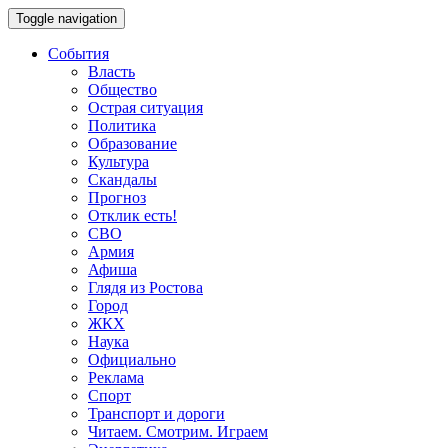
Toggle navigation
События
Власть
Общество
Острая ситуация
Политика
Образование
Культура
Скандалы
Прогноз
Отклик есть!
СВО
Армия
Афиша
Глядя из Ростова
Город
ЖКХ
Наука
Официально
Реклама
Спорт
Транспорт и дороги
Читаем. Смотрим. Играем