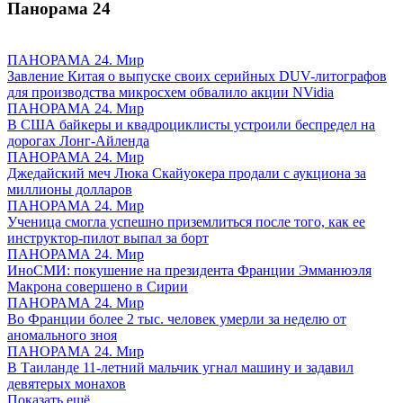
Панорама
24
ПАНОРАМА 24. Мир
Завление Китая о выпуске своих серийных DUV-литографов
для производства микросхем обвалило акции NVidia
ПАНОРАМА 24. Мир
В США байкеры и квадроциклисты устроили беспредел на
дорогах Лонг-Айленда
ПАНОРАМА 24. Мир
Джедайский меч Люка Скайуокера продали с аукциона за
миллионы долларов
ПАНОРАМА 24. Мир
Ученица смогла успешно приземлиться после того, как ее
инструктор-пилот выпал за борт
ПАНОРАМА 24. Мир
ИноСМИ: покушение на президента Франции Эмманюэля
Макрона совершено в Сирии
ПАНОРАМА 24. Мир
Во Франции более 2 тыс. человек умерли за неделю от
аномального зноя
ПАНОРАМА 24. Мир
В Таиланде 11-летний мальчик угнал машину и задавил
девятерых монахов
Показать ещё