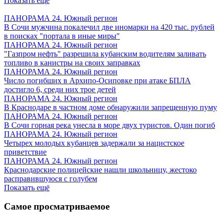
Показать ещё
ПАНОРАМА 24. Южный регион
В Сочи мужчина покалечил две иномарки на 420 тыс. рублей
в поисках "портала в иные миры"
ПАНОРАМА 24. Южный регион
"Газпром нефть" разрешила кубанским водителям заливать
топливо в канистры на своих заправках
ПАНОРАМА 24. Южный регион
Число погибших в Архипо-Осиповке при атаке БПЛА
достигло 6, среди них трое детей
ПАНОРАМА 24. Южный регион
В Краснодаре в частном доме обнаружили запрещенную пуму
ПАНОРАМА 24. Южный регион
В Сочи горная река унесла в море двух туристов. Один погиб
ПАНОРАМА 24. Южный регион
Четырех молодых кубанцев задержали за нацистское
приветствие
ПАНОРАМА 24. Южный регион
Краснодарские полицейские нашли школьницу, жестоко
расправившуюся с голубем
Показать ещё
Самое просматриваемое