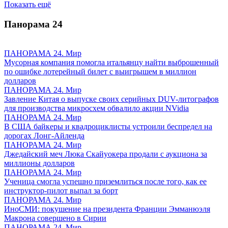
Показать ещё
Панорама
24
ПАНОРАМА 24. Мир
Мусорная компания помогла итальянцу найти выброшенный
по ошибке лотерейный билет с выигрышем в миллион
долларов
ПАНОРАМА 24. Мир
Завление Китая о выпуске своих серийных DUV-литографов
для производства микросхем обвалило акции NVidia
ПАНОРАМА 24. Мир
В США байкеры и квадроциклисты устроили беспредел на
дорогах Лонг-Айленда
ПАНОРАМА 24. Мир
Джедайский меч Люка Скайуокера продали с аукциона за
миллионы долларов
ПАНОРАМА 24. Мир
Ученица смогла успешно приземлиться после того, как ее
инструктор-пилот выпал за борт
ПАНОРАМА 24. Мир
ИноСМИ: покушение на президента Франции Эмманюэля
Макрона совершено в Сирии
ПАНОРАМА 24. Мир