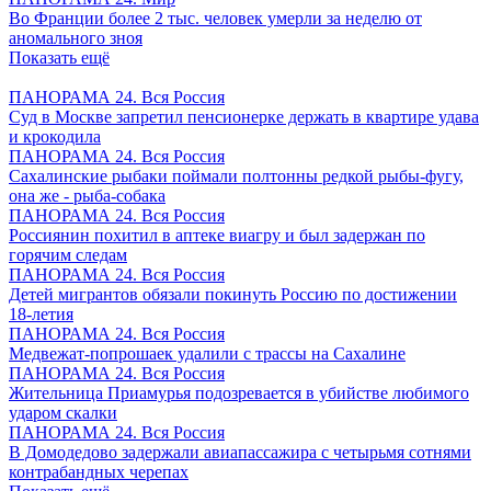
Во Франции более 2 тыс. человек умерли за неделю от
аномального зноя
Показать ещё
ПАНОРАМА 24. Вся Россия
Суд в Москве запретил пенсионерке держать в квартире удава
и крокодила
ПАНОРАМА 24. Вся Россия
Сахалинские рыбаки поймали полтонны редкой рыбы-фугу,
она же - рыба-собака
ПАНОРАМА 24. Вся Россия
Россиянин похитил в аптеке виагру и был задержан по
горячим следам
ПАНОРАМА 24. Вся Россия
Детей мигрантов обязали покинуть Россию по достижении
18-летия
ПАНОРАМА 24. Вся Россия
Медвежат-попрошаек удалили с трассы на Сахалине
ПАНОРАМА 24. Вся Россия
Жительница Приамурья подозревается в убийстве любимого
ударом скалки
ПАНОРАМА 24. Вся Россия
В Домодедово задержали авиапассажира с четырьмя сотнями
контрабандных черепах