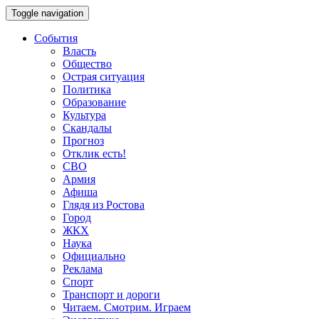
Toggle navigation
События
Власть
Общество
Острая ситуация
Политика
Образование
Культура
Скандалы
Прогноз
Отклик есть!
СВО
Армия
Афиша
Глядя из Ростова
Город
ЖКХ
Наука
Официально
Реклама
Спорт
Транспорт и дороги
Читаем. Смотрим. Играем