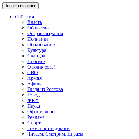
Toggle navigation
События
Власть
Общество
Острая ситуация
Политика
Образование
Культура
Скандалы
Прогноз
Отклик есть!
СВО
Армия
Афиша
Глядя из Ростова
Город
ЖКХ
Наука
Официально
Реклама
Спорт
Транспорт и дороги
Читаем. Смотрим. Играем