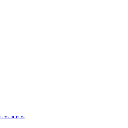
 время шторма