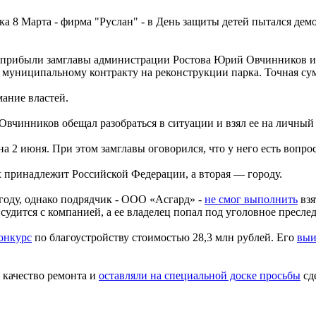
а 8 Марта - фирма "Руслан" - в День защиты детей пытался дем
прибыли замглавы администрации Ростова Юрий Овчинников и 
 муниципальному контракту на реконструкции парка. Точная сум
ание властей.
Овчинников обещал разобраться в ситуации и взял ее на личный 
на 2 июня. При этом замглавы оговорился, что у него есть вопро
х принадлежит Российской Федерации, а вторая — городу.
году, однако подрядчик - ООО «Асгард» -
не смог выполнить
взя
судится с компанией, а ее владелец попал под уголовное пресле
онкурс
по благоустройству стоимостью 28,3 млн рублей. Его
выи
 качество ремонта и
оставляли на специальной доске просьбы
сд