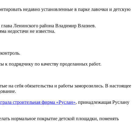
онтировать недавно установленные в парке лавочки и детскую
глава Ленинского района Владимир Влазнев.
ма недостачи не известна.
контроль.
сы к подрядчику по качеству проделанных работ.
тые на себя обязательства и работы заморозились. В настоящее
дование.
грала строительная фирма «Руслан»
, принадлежащая Руслану
елать нормальное покрытие детской площадки, поменять