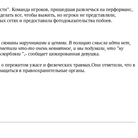
сти". Команда игроков, пришедшая развлечься на перформанс,
елать все, чтобы выжить, но игроки не представляли,
х сетях и предоставила фотодоказательства побоев.
 скованы наручниками и цепями. В полицию смысла идти нет,
тветили что-то очень невнятное, и мы подумали, что "ну
оскорбляли
",- сообщает шокированная девушка.
х о пережитом ужасе и физических травмах.Они отметили, что в
ращаться в правоохранительные органы.