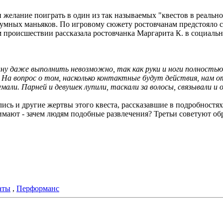
желание поиграть в один из так называемых "квестов в реально
умных маньяков. По игровому сюжету ростовчанам предстояло сд
происшествии рассказала ростовчанка Маргарита К. в социальны
ину даже выполнить невозможно, так как руки и ноги полностью
 На вопрос о том, насколько контактные будут действия, нам о
али. Парней и девушек лупили, таскали за волосы, связывали и 
ись и другие жертвы этого квеста, рассказавшие в подробностя
имают - зачем людям подобные развлечения? Третьи советуют об
аты
,
Перформанс