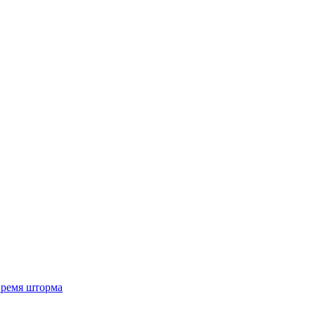
 время шторма