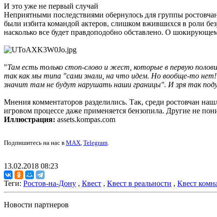
И это уже не первый случай
Неприятными последствиями обернулось для группы ростовчан 
были избита командой актеров, слишком вжившихся в роли без
насколько все будет правдоподобно обставлено. О шокирующем 
"
Там есть только стоп-слово и жест, которые в первую полов
так как мы типа "сами знали, на что идем. Но вообще-то нет!
значит там не будут нарушать наши границы". И зря так подум
Мнения комментаторов разделились. Так, среди ростовчан нашл
игровом процессе даже применяется бензопила. Другие не пон
Иллюстрация:
assets.kompas.com
Подпишитесь на нас в
MAX
,
Telegram
.
13.02.2018 08:23
Теги:
Ростов-на-Дону
,
Квест
,
Квест в реальности
,
Квест комн
Новости партнеров