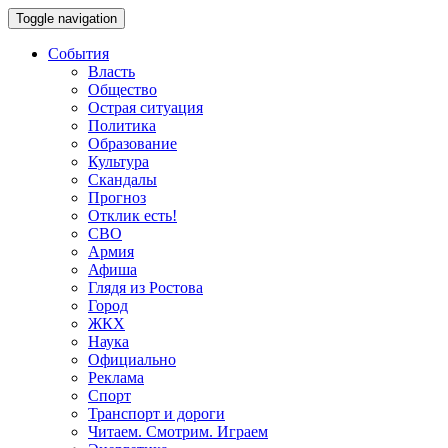
Toggle navigation
События
Власть
Общество
Острая ситуация
Политика
Образование
Культура
Скандалы
Прогноз
Отклик есть!
СВО
Армия
Афиша
Глядя из Ростова
Город
ЖКХ
Наука
Официально
Реклама
Спорт
Транспорт и дороги
Читаем. Смотрим. Играем