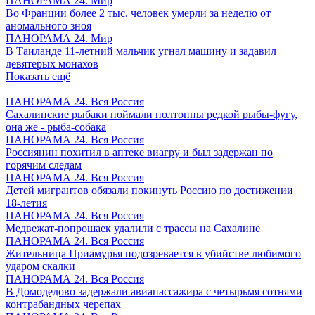
ПАНОРАМА 24. Мир
Во Франции более 2 тыс. человек умерли за неделю от
аномального зноя
ПАНОРАМА 24. Мир
В Таиланде 11-летний мальчик угнал машину и задавил
девятерых монахов
Показать ещё
ПАНОРАМА 24. Вся Россия
Сахалинские рыбаки поймали полтонны редкой рыбы-фугу,
она же - рыба-собака
ПАНОРАМА 24. Вся Россия
Россиянин похитил в аптеке виагру и был задержан по
горячим следам
ПАНОРАМА 24. Вся Россия
Детей мигрантов обязали покинуть Россию по достижении
18-летия
ПАНОРАМА 24. Вся Россия
Медвежат-попрошаек удалили с трассы на Сахалине
ПАНОРАМА 24. Вся Россия
Жительница Приамурья подозревается в убийстве любимого
ударом скалки
ПАНОРАМА 24. Вся Россия
В Домодедово задержали авиапассажира с четырьмя сотнями
контрабандных черепах