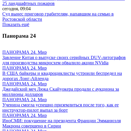
25 ландшафтных пожаров
сегодня, 09:04
Суд вынес приговор грабителям, напавшим на семью в
Ростовской области
Показать ещё
Панорама
24
ПАНОРАМА 24. Мир
Завление Китая о выпуске своих серийных DUV-литографов
для производства микросхем обвалило акции NVidia
ПАНОРАМА 24. Мир
В США байкеры и квадроциклисты устроили беспредел на
дорогах Лонг-Айленда
ПАНОРАМА 24. Мир
Джедайский меч Люка Скайуокера продали с аукциона за
миллионы долларов
ПАНОРАМА 24. Мир
Ученица смогла успешно приземлиться после того, как ее
инструктор-пилот выпал за борт
ПАНОРАМА 24. Мир
ИноСМИ: покушение на президента Франции Эмманюэля
Макрона совершено в Сирии