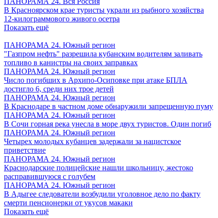
ПАНОРАМА 24. Вся Россия
В Красноярском крае туристы украли из рыбного хозяйства
12-килограммового живого осетра
Показать ещё
ПАНОРАМА 24. Южный регион
"Газпром нефть" разрешила кубанским водителям заливать
топливо в канистры на своих заправках
ПАНОРАМА 24. Южный регион
Число погибших в Архипо-Осиповке при атаке БПЛА
достигло 6, среди них трое детей
ПАНОРАМА 24. Южный регион
В Краснодаре в частном доме обнаружили запрещенную пуму
ПАНОРАМА 24. Южный регион
В Сочи горная река унесла в море двух туристов. Один погиб
ПАНОРАМА 24. Южный регион
Четырех молодых кубанцев задержали за нацистское
приветствие
ПАНОРАМА 24. Южный регион
Краснодарские полицейские нашли школьницу, жестоко
расправившуюся с голубем
ПАНОРАМА 24. Южный регион
В Адыгее следователи возбудили уголовное дело по факту
смерти пенсионерки от укусов макаки
Показать ещё