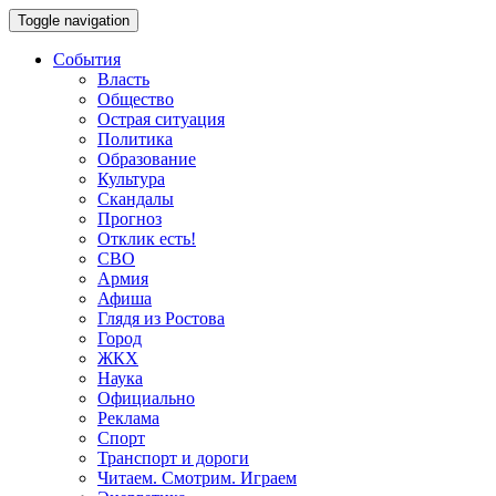
Toggle navigation
События
Власть
Общество
Острая ситуация
Политика
Образование
Культура
Скандалы
Прогноз
Отклик есть!
СВО
Армия
Афиша
Глядя из Ростова
Город
ЖКХ
Наука
Официально
Реклама
Спорт
Транспорт и дороги
Читаем. Смотрим. Играем