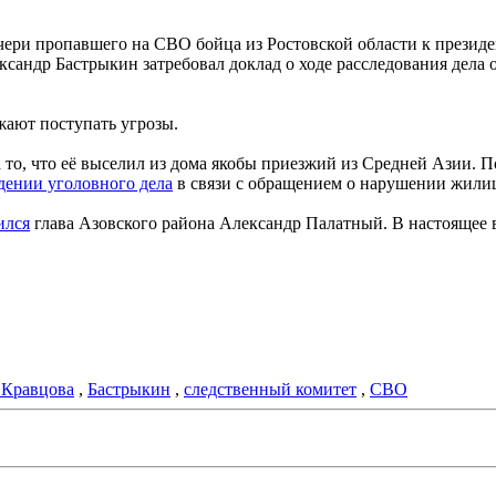
ери пропавшего на СВО бойца из Ростовской области к президен
ксандр Бастрыкин затребовал доклад о ходе расследования дела
жают поступать угрозы.
а то, что её выселил из дома якобы приезжий из Средней Азии. 
дении уголовного дела
в связи с обращением о нарушении жили
ился
глава Азовского района Александр Палатный. В настоящее в
 Кравцова
,
Бастрыкин
,
следственный комитет
,
СВО