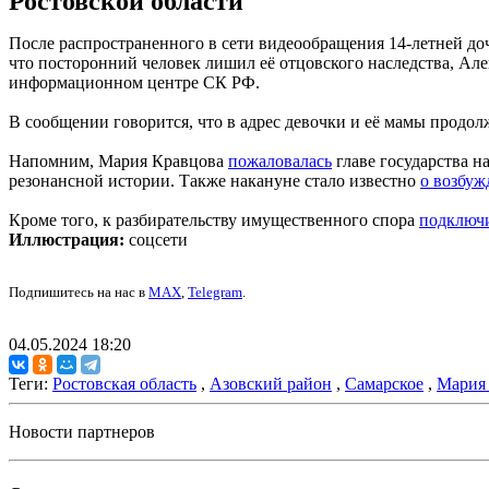
Ростовской области
После распространенного в сети видеообращения 14-летней доч
что посторонний человек лишил её отцовского наследства, Але
информационном центре СК РФ.
В сообщении говорится, что в адрес девочки и её мамы продол
Напомним, Мария Кравцова
пожаловалась
главе государства н
резонансной истории. Также накануне стало известно
о возбуж
Кроме того, к разбирательству имущественного спора
подключ
Иллюстрация:
соцсети
Подпишитесь на нас в
MAX
,
Telegram
.
04.05.2024 18:20
Теги:
Ростовская область
,
Азовский район
,
Самарское
,
Мария
Новости партнеров