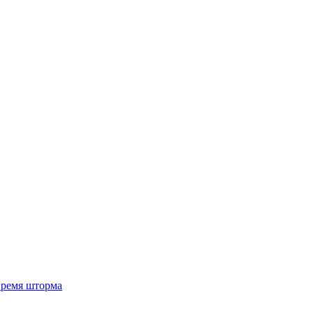
 время шторма