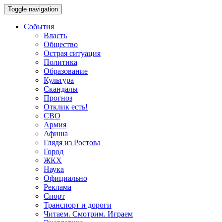
Toggle navigation
События
Власть
Общество
Острая ситуация
Политика
Образование
Культура
Скандалы
Прогноз
Отклик есть!
СВО
Армия
Афиша
Глядя из Ростова
Город
ЖКХ
Наука
Официально
Реклама
Спорт
Транспорт и дороги
Читаем. Смотрим. Играем