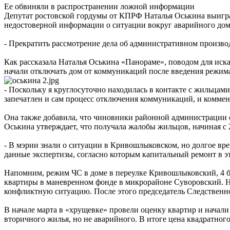
Ее обвиняли в распространении ложной информации
Депутат ростовской гордумы от КПРФ Наталья Оськина выигра
недостоверной информации о ситуации вокруг аварийного до
- Прекратить рассмотрение дела об административном производ
Как рассказала Наталья Оськина «Панораме», поводом для иска 
начали отключать дом от коммуникаций после введения режима
- Поскольку я круглосуточно находилась в контакте с жильцами
запечатлен и сам процесс отключения коммуникаций, и коммент
Она также добавила, что чиновники районной администрации 
Оськина утверждает, что получала жалобы жильцов, начиная с 
- В мэрии знали о ситуации в Кривошлыковском, но долгое вр
данные экспертизы, согласно которым капитальный ремонт в эт
Напомним, режим ЧС в доме в переулке Кривошлыковский, 4 бы
квартиры в маневренном фонде в микрорайоне Суворовский. Н
конфликтную ситуацию. После этого председатель Следственн
В начале марта в «хрущевке» провели оценку квартир и начал
вторичного жилья, но не аварийного. В итоге цена квадратного