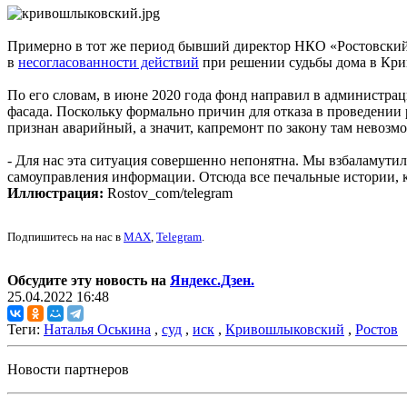
Примерно в тот же период бывший директор НКО «Ростовский
в
несогласованности действий
при решении судьбы дома в Кр
По его словам, в июне 2020 года фонд направил в администрац
фасада. Поскольку формально причин для отказа в проведении
признан аварийный, а значит, капремонт по закону там невозм
- Для нас эта ситуация совершенно непонятна. Мы взбаламути
самоуправления информации. Отсюда все печальные истории, ко
Иллюстрация:
Rostov_com/telegram
Подпишитесь на нас в
MAX
,
Telegram
.
Обсудите эту новость на
Яндекс.Дзен.
25.04.2022 16:48
Теги:
Наталья Оськина
,
суд
,
иск
,
Кривошлыковский
,
Ростов
Новости партнеров