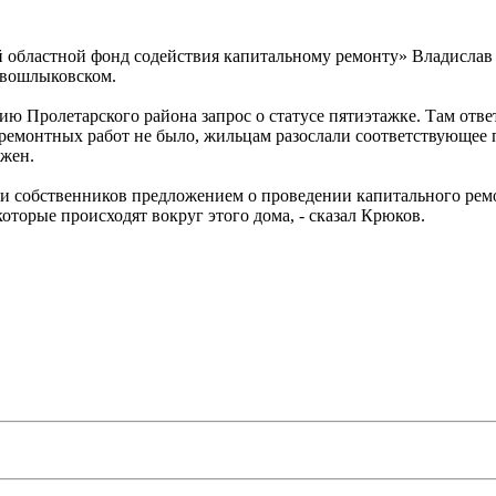
 областной фонд содействия капитальному ремонту» Владисла
ивошлыковском.
ию Пролетарского района запрос о статусе пятиэтажке. Там отве
 ремонтных работ не было, жильцам разослали соответствующее п
ожен.
ли собственников предложением о проведении капитального рем
торые происходят вокруг этого дома, - сказал Крюков.