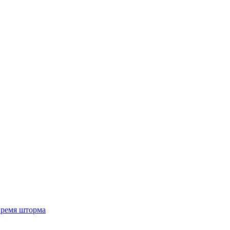
 время шторма