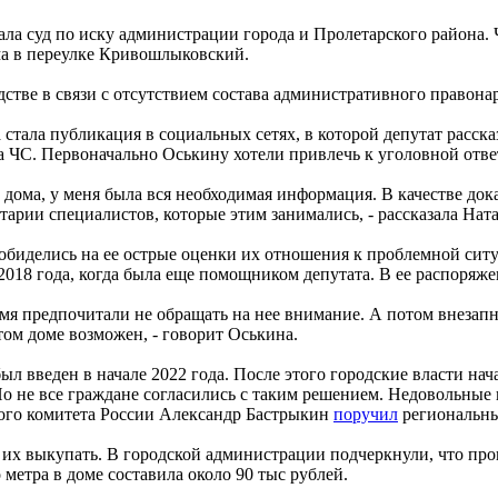
ла суд по иску администрации города и Пролетарского района.
ма в переулке Кривошлыковский.
стве в связи с отсутствием состава административного правона
стала публикация в социальных сетях, в которой депутат расска
 ЧС. Первоначально Оськину хотели привлечь к уголовной отве
 дома, у меня была вся необходимая информация. В качестве док
арии специалистов, которые этим занимались, - рассказала Нат
обиделись на ее острые оценки их отношения к проблемной сит
2018 года, когда была еще помощником депутата. В ее распоряж
емя предпочитали не обращать на нее внимание. А потом внезап
ом доме возможен, - говорит Оськина.
л введен в начале 2022 года. После этого городские власти нач
о не все граждане согласились с таким решением. Недовольные
ого комитета России Александр Бастрыкин
поручил
региональны
и их выкупать. В городской администрации подчеркнули, что пр
 метра в доме составила около 90 тыс рублей.