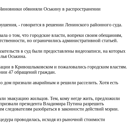
 Чиновники обвиняли Оськину в распространении
рушения, - говорится в решении Ленинского районного суда.
зала о том, что городские власти, вопреки своим обещаниям,
тственности, но ограничились административной статьей.
азательств в суд были предоставлены видеозаписи, на которых
алья Оськина.
уации в Кривошлыковском и пожаловались городским властям.
ении 47 обращений граждан.
но дом признали аварийным и решили расселить. Хотя есть
али эвакуацию жильцов. Тем, кому негде жить, предложили
 призвали президента Владимира Путина разрешить
м следователям разобраться в законности действий мэрии.
оцедура проводилась, исходя из рыночной стоимости