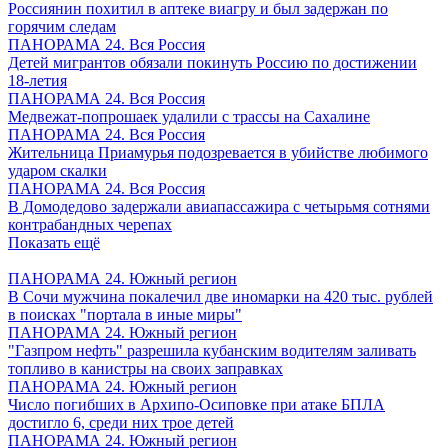
Россиянин похитил в аптеке виагру и был задержан по
горячим следам
ПАНОРАМА 24. Вся Россия
Детей мигрантов обязали покинуть Россию по достижении
18-летия
ПАНОРАМА 24. Вся Россия
Медвежат-попрошаек удалили с трассы на Сахалине
ПАНОРАМА 24. Вся Россия
Жительница Приамурья подозревается в убийстве любимого
ударом скалки
ПАНОРАМА 24. Вся Россия
В Домодедово задержали авиапассажира с четырьмя сотнями
контрабандных черепах
Показать ещё
ПАНОРАМА 24. Южный регион
В Сочи мужчина покалечил две иномарки на 420 тыс. рублей
в поисках "портала в иные миры"
ПАНОРАМА 24. Южный регион
"Газпром нефть" разрешила кубанским водителям заливать
топливо в канистры на своих заправках
ПАНОРАМА 24. Южный регион
Число погибших в Архипо-Осиповке при атаке БПЛА
достигло 6, среди них трое детей
ПАНОРАМА 24. Южный регион