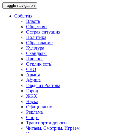
Toggle navigation
События
Власть
Общество
Острая ситуация
Политика
Образование
Культура
Скандалы
Прогноз
Отклик есть!
СВО
Армия
Афиша
Глядя из Ростова
Город
ЖКХ
Наука
Официально
Реклама
Спорт
Транспорт и дороги
Читаем. Смотрим. Играем