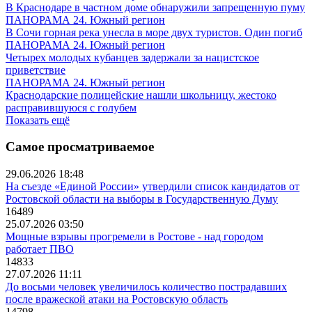
В Краснодаре в частном доме обнаружили запрещенную пуму
ПАНОРАМА 24. Южный регион
В Сочи горная река унесла в море двух туристов. Один погиб
ПАНОРАМА 24. Южный регион
Четырех молодых кубанцев задержали за нацистское
приветствие
ПАНОРАМА 24. Южный регион
Краснодарские полицейские нашли школьницу, жестоко
расправившуюся с голубем
Показать ещё
Самое просматриваемое
29.06.2026 18:48
На съезде «Единой России» утвердили список кандидатов от
Ростовской области на выборы в Государственную Думу
16489
25.07.2026 03:50
Мощные взрывы прогремели в Ростове - над городом
работает ПВО
14833
27.07.2026 11:11
До восьми человек увеличилось количество пострадавших
после вражеской атаки на Ростовскую область
14798