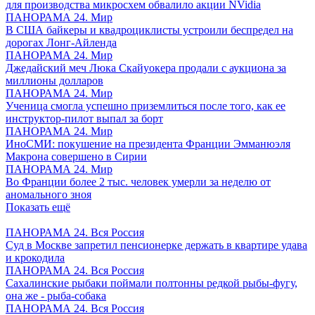
для производства микросхем обвалило акции NVidia
ПАНОРАМА 24. Мир
В США байкеры и квадроциклисты устроили беспредел на
дорогах Лонг-Айленда
ПАНОРАМА 24. Мир
Джедайский меч Люка Скайуокера продали с аукциона за
миллионы долларов
ПАНОРАМА 24. Мир
Ученица смогла успешно приземлиться после того, как ее
инструктор-пилот выпал за борт
ПАНОРАМА 24. Мир
ИноСМИ: покушение на президента Франции Эмманюэля
Макрона совершено в Сирии
ПАНОРАМА 24. Мир
Во Франции более 2 тыс. человек умерли за неделю от
аномального зноя
Показать ещё
ПАНОРАМА 24. Вся Россия
Суд в Москве запретил пенсионерке держать в квартире удава
и крокодила
ПАНОРАМА 24. Вся Россия
Сахалинские рыбаки поймали полтонны редкой рыбы-фугу,
она же - рыба-собака
ПАНОРАМА 24. Вся Россия