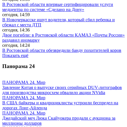
В Ростовской области впервые сертифицировали услуги
медцентра по системе «Сделано на Дону»
сегодня, 14:59
В Новочеркасске ищут водителя, который сбил ребенка и
сбежал с места ДТП
сегодня, 14:36
Двое погибли: в Ростовской области КАМАЗ «Почты России»
раздавил иномарку
сегодня, 14:24
В Ростовской области обезвредили банду похитителей коров
Показать ещё
Панорама
24
ПАНОРАМА 24. Мир
Завление Китая о выпуске своих серийных DUV-литографов
для производства микросхем обвалило акции NVidia
ПАНОРАМА 24. Мир
В США байкеры и квадроциклисты устроили беспредел на
дорогах Лонг-Айленда
ПАНОРАМА 24. Мир
Джедайский меч Люка Скайуокера продали с аукциона за
миллионы долларов