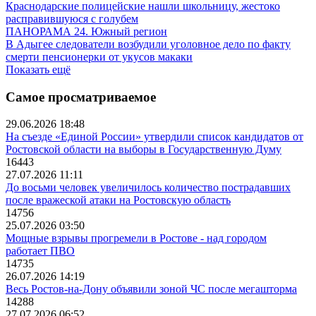
Краснодарские полицейские нашли школьницу, жестоко
расправившуюся с голубем
ПАНОРАМА 24. Южный регион
В Адыгее следователи возбудили уголовное дело по факту
смерти пенсионерки от укусов макаки
Показать ещё
Самое просматриваемое
29.06.2026 18:48
На съезде «Единой России» утвердили список кандидатов от
Ростовской области на выборы в Государственную Думу
16443
27.07.2026 11:11
До восьми человек увеличилось количество пострадавших
после вражеской атаки на Ростовскую область
14756
25.07.2026 03:50
Мощные взрывы прогремели в Ростове - над городом
работает ПВО
14735
26.07.2026 14:19
Весь Ростов-на-Дону объявили зоной ЧС после мегашторма
14288
27.07.2026 06:52