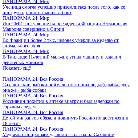
ПАНОРАМА 24. Мир
Ученица смогла успешно приземлиться после того, как ее
инструктор-пилот выпал за борт
ПАНОРАМА 24. Мир
ИноСМИ: покушение на президента Франции Эмманюэля
Макрона совершено в Сирии
ПАНОРАМА 24. Мир
Во Франции более 2 тыс. человек умерли за неделю от
аномального зноя
ПАНОРАМА 24. Мир
В Таиланде 11-летний мальчик угнал машину и задавил
девятерых монахов
Показать ещё
ПАНОРАМА 24. Вся Россия
Сахалинские рыбаки поймали полтонны редкой рыбы-фугу,
она же - рыба-собака
ПАНОРАМА 24. Вся Россия
Россиянин похитил в аптеке виагру и был задержан по
горячим следам
ПАНОРАМА 24. Вся Россия
Детей мигрантов обязали покинуть Россию по достижении
18-летия
ПАНОРАМА 24. Вся Россия
Медвежат-попрошаек удалили с трассы на Сахалине