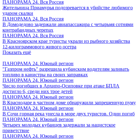
ПАНОРАМА 24. Вся Россия
Жительница Приамурья подозревается в убийстве любимого
ударом скалки
ПАНОРАМА 24. Вся Россия
В Домодедово задержали авиапассажира с четырьмя сотнями
контрабандных черепах
ПАНОРАМА 24. Вся Россия
В Красноярском крае туристы украли из рыбного хозяйства
12-килограммового живого осетра
Показать ещё
ПАНОРАМА 24. Южный регион
"Газпром нефть" разрешила кубанским водителям заливать
топливо в канистры на своих заправках
ПАНОРАМА 24. Южный регион
Число погибших в Архипо-Осиповке при атаке БПЛА
достигло 6, среди них трое детей
ПАНОРАМА 24. Южный регион
В Краснодаре в частном доме обнаружили запрещенную пуму
ПАНОРАМА 24. Южный регион
В Сочи горная река унесла в море двух туристов. Один погиб
ПАНОРАМА 24. Южный регион
Четырех молодых кубанцев задержали за нацистское
приветствие
ПАНОРАМА 24. Южный регион