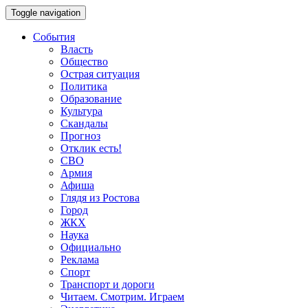
Toggle navigation
События
Власть
Общество
Острая ситуация
Политика
Образование
Культура
Скандалы
Прогноз
Отклик есть!
СВО
Армия
Афиша
Глядя из Ростова
Город
ЖКХ
Наука
Официально
Реклама
Спорт
Транспорт и дороги
Читаем. Смотрим. Играем