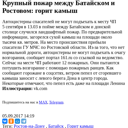
Крупный пожар между Батайском и
Ростовом: горит камыш
Автоцистерны спасателей не могут подъехать к месту ЧП
5 сентября в 13.03 в пойме между Батайском и донской
столице случился ландшафтный пожар. По предварительной
информации, загорелся сухой камыш на площади около
тысячи кв. метров. На место происшествия прибыли
спасатели ГУ МЧС по Ростовской области. Из-за того, что нет
нормальной дороги, автоцистерны не могут подъехать к очагу
возгорания, сообщает портал 161.ru со ссылкой на ведомство.
Сейчас на месте ЧП работают 12 пожарных. Они пытаются
потушить возгорание с помощью пожарных ранцев. Как
сообщают горожане в соцсетях, ветром пепел от сгоревшего
камыша заносит с левого берега Дона в центр города.
Некоторые отмечают, что пепел есть даже на площади Ленина
Иллюстрация:
vk.com
Подпишитесь на нас в
MAX
,
Telegram
.
05.09.2017 14:19
Теги:
Ростов-на-Дону
,
Батайск
,
Горит камыш