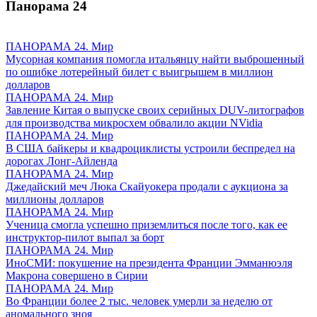
Панорама
24
ПАНОРАМА 24. Мир
Мусорная компания помогла итальянцу найти выброшенный
по ошибке лотерейный билет с выигрышем в миллион
долларов
ПАНОРАМА 24. Мир
Завление Китая о выпуске своих серийных DUV-литографов
для производства микросхем обвалило акции NVidia
ПАНОРАМА 24. Мир
В США байкеры и квадроциклисты устроили беспредел на
дорогах Лонг-Айленда
ПАНОРАМА 24. Мир
Джедайский меч Люка Скайуокера продали с аукциона за
миллионы долларов
ПАНОРАМА 24. Мир
Ученица смогла успешно приземлиться после того, как ее
инструктор-пилот выпал за борт
ПАНОРАМА 24. Мир
ИноСМИ: покушение на президента Франции Эмманюэля
Макрона совершено в Сирии
ПАНОРАМА 24. Мир
Во Франции более 2 тыс. человек умерли за неделю от
аномального зноя