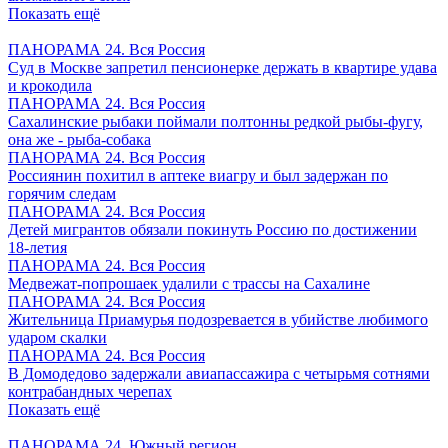
Показать ещё
ПАНОРАМА 24. Вся Россия
Суд в Москве запретил пенсионерке держать в квартире удава
и крокодила
ПАНОРАМА 24. Вся Россия
Сахалинские рыбаки поймали полтонны редкой рыбы-фугу,
она же - рыба-собака
ПАНОРАМА 24. Вся Россия
Россиянин похитил в аптеке виагру и был задержан по
горячим следам
ПАНОРАМА 24. Вся Россия
Детей мигрантов обязали покинуть Россию по достижении
18-летия
ПАНОРАМА 24. Вся Россия
Медвежат-попрошаек удалили с трассы на Сахалине
ПАНОРАМА 24. Вся Россия
Жительница Приамурья подозревается в убийстве любимого
ударом скалки
ПАНОРАМА 24. Вся Россия
В Домодедово задержали авиапассажира с четырьмя сотнями
контрабандных черепах
Показать ещё
ПАНОРАМА 24. Южный регион