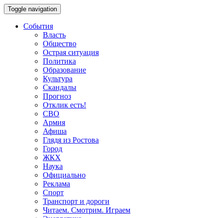
Toggle navigation
События
Власть
Общество
Острая ситуация
Политика
Образование
Культура
Скандалы
Прогноз
Отклик есть!
СВО
Армия
Афиша
Глядя из Ростова
Город
ЖКХ
Наука
Официально
Реклама
Спорт
Транспорт и дороги
Читаем. Смотрим. Играем