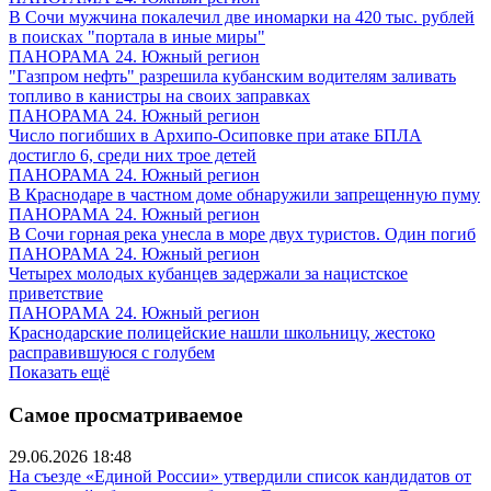
В Сочи мужчина покалечил две иномарки на 420 тыс. рублей
в поисках "портала в иные миры"
ПАНОРАМА 24. Южный регион
"Газпром нефть" разрешила кубанским водителям заливать
топливо в канистры на своих заправках
ПАНОРАМА 24. Южный регион
Число погибших в Архипо-Осиповке при атаке БПЛА
достигло 6, среди них трое детей
ПАНОРАМА 24. Южный регион
В Краснодаре в частном доме обнаружили запрещенную пуму
ПАНОРАМА 24. Южный регион
В Сочи горная река унесла в море двух туристов. Один погиб
ПАНОРАМА 24. Южный регион
Четырех молодых кубанцев задержали за нацистское
приветствие
ПАНОРАМА 24. Южный регион
Краснодарские полицейские нашли школьницу, жестоко
расправившуюся с голубем
Показать ещё
Самое просматриваемое
29.06.2026 18:48
На съезде «Единой России» утвердили список кандидатов от