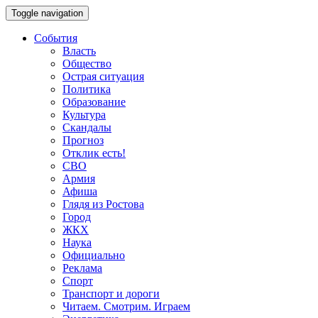
Toggle navigation
События
Власть
Общество
Острая ситуация
Политика
Образование
Культура
Скандалы
Прогноз
Отклик есть!
СВО
Армия
Афиша
Глядя из Ростова
Город
ЖКХ
Наука
Официально
Реклама
Спорт
Транспорт и дороги
Читаем. Смотрим. Играем