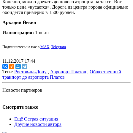
Конечно, можно доехать до нового аэропрта на такси. Вот
только цена «кусается». Дорога из центра города официально
обойдется примерно в 1500 рублей.
Аркадий Йевич
Иллюстрация:
1rnd.ru
Подпишитесь на нас в
MAX
,
Telegram
.
11.12.2017 17:44
Теги:
Ростов-на-Дону
,
Аэропорт Платов
,
Общественный
транпорт до аэропорта Платов
Новости партнеров
Смотрите также
Ещё Острая ситуация
Другие новости автора