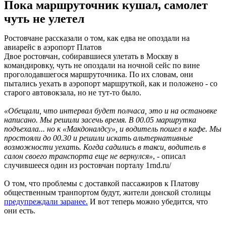
Пока маршруточник кушал, самолет
чуть не улетел
Ростовчане рассказали о том, как едва не опоздали на
авиарейс в аэропорт Платов
Двое ростовчан, собиравшиеся улетать в Москву в
командировку, чуть не опоздали на ночной сейс по вине
проголодавшегося маршруточника. По их словам, они
пытались уехать в аэропорт маршруткой, как и положено - со
старого автовокзала, но не тут-то было.
«Обещали, что интервал будет полчаса, это и на остановке
написано. Мы решили засечь время. В 00.05 маршрутка
подъехала... но к «Макдоналдсу», и водитель пошел в кафе. Мы
простояли до 00.30 и решили искать альтернативные
возможности уехать. Когда садились в такси, водитель в
салон своего транспорта еще не вернулся»
, - описал
случившееся один из ростовчан порталу 1rnd.ru/
О том, что проблемы с доставкой пассажиров к Платову
общественным транпортом будут, жители донской столицы
предупреждали заранее.
И вот теперь можно убедится, что
они есть.