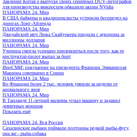
Завление Китая о выпуске своих серийных DUV-литографов
для производства микросхем обвалило акции NVidia
ПАНОРАМА 24. Мир
В США байкеры и квадроциклисты устроили беспредел на
дорогах Лонг-Айленда
ПАНОРАМА 24. Мир
Джедайский меч Люка Скайуокера продали с аукциона за
миллионы долларов
ПАНОРАМА 24. Мир
Ученица смогла успешно приземлиться после того, как ее
инструктор-пилот выпал за борт
ПАНОРАМА 24. Мир
ИноСМИ: покушение на президента Франции Эмманюэля
Макрона совершено в Сирии
ПАНОРАМА 24. Мир
Во Франции более 2 тыс. человек умерли за неделю от
аномального зноя
ПАНОРАМА 24. Мир
В Таиланде 11-летний мальчик угнал машину и задавил
девятерых монахов
Показать ещё
ПАНОРАМА 24. Вся Россия
Сахалинские рыбаки поймали полтонны редкой рыбы-фугу,
она же - рыба-собака