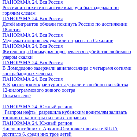
ПАНОРАМА 24. Вся Россия
Россиянин похитил в аптеке виагру и был задержан по
горячим следам
ПАНОРАМА 24. Вся Россия
Детей мигрантов обязали покинуть Россию по достижении
18-летия
ПАНОРАМА 24. Вся Россия
Медвежат-попрошаек удалили с трассы на Сахалине
ПАНОРАМА 24. Вся Россия
Жительница Приамурья подозревается в убийстве любимого
ударом скалки
ПАНОРАМА 24. Вся Россия
В Домодедово задержали авиапассажира с четырьмя сотнями
контрабандных черепах
ПАНОРАМА 24. Вся Россия
В Красноярском крае туристы украли из рыбного хозяйства
12-килограммового живого осетра
Показать ещё
ПАНОРАМА 24. Южный регион
"Газпром нефть" разрешила кубанским водителям заливать
топливо в канистры на своих заправках
ПАНОРАМА 24. Южный регион
Число погибших в Архипо-Осиповке при атаке БПЛА
достигло 6, среди них трое детей