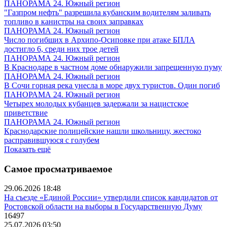
ПАНОРАМА 24. Южный регион
"Газпром нефть" разрешила кубанским водителям заливать
топливо в канистры на своих заправках
ПАНОРАМА 24. Южный регион
Число погибших в Архипо-Осиповке при атаке БПЛА
достигло 6, среди них трое детей
ПАНОРАМА 24. Южный регион
В Краснодаре в частном доме обнаружили запрещенную пуму
ПАНОРАМА 24. Южный регион
В Сочи горная река унесла в море двух туристов. Один погиб
ПАНОРАМА 24. Южный регион
Четырех молодых кубанцев задержали за нацистское
приветствие
ПАНОРАМА 24. Южный регион
Краснодарские полицейские нашли школьницу, жестоко
расправившуюся с голубем
Показать ещё
Самое просматриваемое
29.06.2026 18:48
На съезде «Единой России» утвердили список кандидатов от
Ростовской области на выборы в Государственную Думу
16497
25.07.2026 03:50