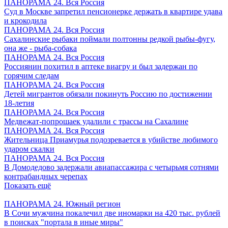
ПАНОРАМА 24. Вся Россия
Суд в Москве запретил пенсионерке держать в квартире удава
и крокодила
ПАНОРАМА 24. Вся Россия
Сахалинские рыбаки поймали полтонны редкой рыбы-фугу,
она же - рыба-собака
ПАНОРАМА 24. Вся Россия
Россиянин похитил в аптеке виагру и был задержан по
горячим следам
ПАНОРАМА 24. Вся Россия
Детей мигрантов обязали покинуть Россию по достижении
18-летия
ПАНОРАМА 24. Вся Россия
Медвежат-попрошаек удалили с трассы на Сахалине
ПАНОРАМА 24. Вся Россия
Жительница Приамурья подозревается в убийстве любимого
ударом скалки
ПАНОРАМА 24. Вся Россия
В Домодедово задержали авиапассажира с четырьмя сотнями
контрабандных черепах
Показать ещё
ПАНОРАМА 24. Южный регион
В Сочи мужчина покалечил две иномарки на 420 тыс. рублей
в поисках "портала в иные миры"