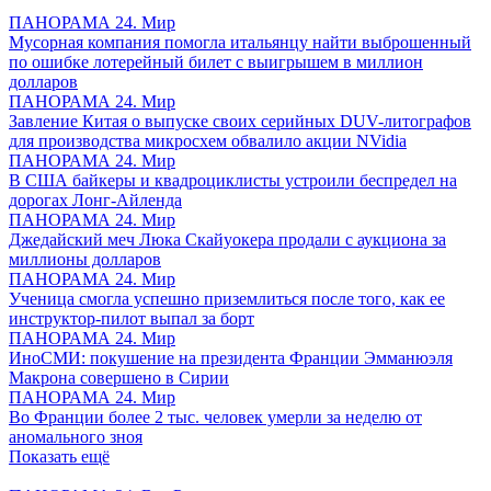
ПАНОРАМА 24. Мир
Мусорная компания помогла итальянцу найти выброшенный
по ошибке лотерейный билет с выигрышем в миллион
долларов
ПАНОРАМА 24. Мир
Завление Китая о выпуске своих серийных DUV-литографов
для производства микросхем обвалило акции NVidia
ПАНОРАМА 24. Мир
В США байкеры и квадроциклисты устроили беспредел на
дорогах Лонг-Айленда
ПАНОРАМА 24. Мир
Джедайский меч Люка Скайуокера продали с аукциона за
миллионы долларов
ПАНОРАМА 24. Мир
Ученица смогла успешно приземлиться после того, как ее
инструктор-пилот выпал за борт
ПАНОРАМА 24. Мир
ИноСМИ: покушение на президента Франции Эмманюэля
Макрона совершено в Сирии
ПАНОРАМА 24. Мир
Во Франции более 2 тыс. человек умерли за неделю от
аномального зноя
Показать ещё