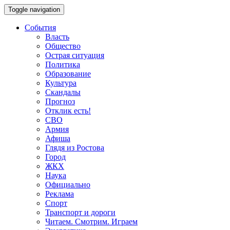
Toggle navigation
События
Власть
Общество
Острая ситуация
Политика
Образование
Культура
Скандалы
Прогноз
Отклик есть!
СВО
Армия
Афиша
Глядя из Ростова
Город
ЖКХ
Наука
Официально
Реклама
Спорт
Транспорт и дороги
Читаем. Смотрим. Играем