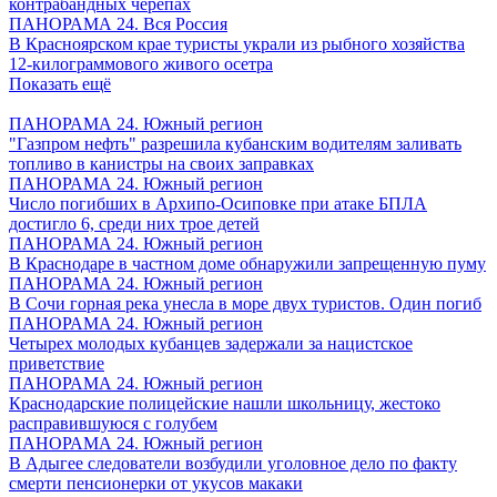
контрабандных черепах
ПАНОРАМА 24. Вся Россия
В Красноярском крае туристы украли из рыбного хозяйства
12-килограммового живого осетра
Показать ещё
ПАНОРАМА 24. Южный регион
"Газпром нефть" разрешила кубанским водителям заливать
топливо в канистры на своих заправках
ПАНОРАМА 24. Южный регион
Число погибших в Архипо-Осиповке при атаке БПЛА
достигло 6, среди них трое детей
ПАНОРАМА 24. Южный регион
В Краснодаре в частном доме обнаружили запрещенную пуму
ПАНОРАМА 24. Южный регион
В Сочи горная река унесла в море двух туристов. Один погиб
ПАНОРАМА 24. Южный регион
Четырех молодых кубанцев задержали за нацистское
приветствие
ПАНОРАМА 24. Южный регион
Краснодарские полицейские нашли школьницу, жестоко
расправившуюся с голубем
ПАНОРАМА 24. Южный регион
В Адыгее следователи возбудили уголовное дело по факту
смерти пенсионерки от укусов макаки