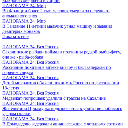
Макрона совершено в Сирии
ПАНОРАМА 24. Мир
Во Франции более 2 тыс. человек умерли за неделю от
аномального зноя
ПАНОРАМА 24. Мир
В Таиланде 11-летний мальчик угнал машину и задавил
девятерых монахов
Показать ещё
ПАНОРАМА 24. Вся Россия
Сахалинские рыбаки поймали полтонны редкой рыбы-фугу,
она же - рыба-собака
ПАНОРАМА 24. Вся Россия
Россиянин похитил в аптеке виагру и был задержан по
горячим следам
ПАНОРАМА 24. Вся Россия
Детей мигрантов обязали покинуть Россию по достижении
18-летия
ПАНОРАМА 24. Вся Россия
Медвежат-попрошаек удалили с трассы на Сахалине
ПАНОРАМА 24. Вся Россия
Жительница Приамурья подозревается в убийстве любимого
ударом скалки
ПАНОРАМА 24. Вся Россия
В Домодедово задержали авиапассажира с четырьмя сотнями