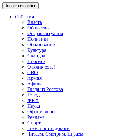
Toggle navigation
События
Власть
Общество
Острая ситуация
Политика
Образование
Культура
Скандалы
Прогноз
Отклик есть!
СВО
Армия
Афиша
Глядя из Ростова
Город
ЖКХ
Наука
Официально
Реклама
Спорт
Транспорт и дороги
Читаем. Смотрим. Играем