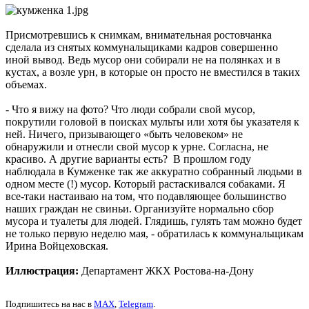
Присмотревшись к снимкам, внимательная ростовчанка
сделала из снятых коммунальщиками кадров совершенно
иной вывод. Ведь мусор они собирали не на полянках и в
кустах, а возле урн, в которые он просто не вместился в таких
объемах.
- Что я вижу на фото? Что люди собрали свой мусор,
покрутили головой в поисках мульты или хотя бы указателя к
ней. Ничего, призывающего «быть человеком» не
обнаружили и отнесли свой мусор к урне. Согласна, не
красиво. А другие варианты есть? В прошлом году
наблюдала в Кумженке так же аккуратно собранный людьми в
одном месте (!) мусор. Который растаскивался собаками. Я
все-таки настаиваю на том, что подавляющее большинство
наших граждан не свиньи. Организуйте нормально сбор
мусора и туалеты для людей. Глядишь, гулять там можно будет
не только первую неделю мая, - обратилась к коммунальщикам
Ирина Войцеховская.
Иллюстрация:
Департамент ЖКХ Ростова-на-Дону
Подпишитесь на нас в
MAX
,
Telegram
.