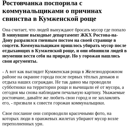
Ростовчанка поспорила с
коммунальщиками о причинах
свинства в Кумженской роще
Она считает, что людей вынуждают бросать мусор где попало
В минувшие выходные департамент ЖКХ Ростова-на-
Дону разразился гневным постом на своей странице в
соцсети. Коммунальщикам пришлось убирать мусор после
отдыхающих в Кумженской роще, и они обвинили людей в
неумении вести себя на природе. Но у горожан нашлись
свои аргументы.
- А вот как выглядит Кумженская роща в Железнодорожном
районе на окраине города после первых тёплых деньков и
отдыха наших сограждан. Не так давно мы проводили
субботники на территории рощи и вычищали её от мусора, а
сегодня мы снова наблюдаем печальную картину. Уважаемые
ростовчане, давайте же любить свои город и не захламлять
его, - призвали к совести горожан коммунальщики.
Свое послание они сопроводили красочными фото, на
которых люди в оранжевых жилетах убирают мусор возле
переполненных урн.