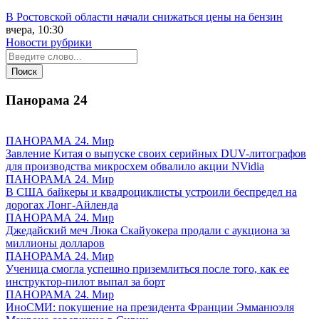
В Ростовской области начали снижаться цены на бензин
вчера, 10:30
Новости рубрики
Панорама
24
ПАНОРАМА 24. Мир
Завление Китая о выпуске своих серийных DUV-литографов
для производства микросхем обвалило акции NVidia
ПАНОРАМА 24. Мир
В США байкеры и квадроциклисты устроили беспредел на
дорогах Лонг-Айленда
ПАНОРАМА 24. Мир
Джедайский меч Люка Скайуокера продали с аукциона за
миллионы долларов
ПАНОРАМА 24. Мир
Ученица смогла успешно приземлиться после того, как ее
инструктор-пилот выпал за борт
ПАНОРАМА 24. Мир
ИноСМИ: покушение на президента Франции Эмманюэля