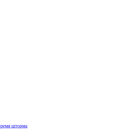
 время шторма