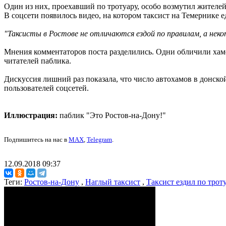
Один из них, проехавший по тротуару, особо возмутил жителе
В соцсети появилось видео, на котором таксист на Темернике е
"Таксисты в Ростове не отличаются ездой по правилам, а неко
Мнения комментаторов поста разделились. Одни обличили хамс
читателей паблика.
Дискуссия лишний раз показала, что число автохамов в донской
пользователей соцсетей.
Иллюстрация:
паблик "Это Ростов-на-Дону!"
Подпишитесь на нас в
MAX
,
Telegram
.
12.09.2018 09:37
Теги:
Ростов-на-Дону
,
Наглый таксист
,
Таксист ездил по трот