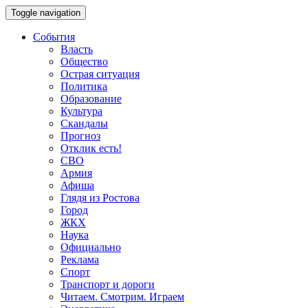
Toggle navigation
События
Власть
Общество
Острая ситуация
Политика
Образование
Культура
Скандалы
Прогноз
Отклик есть!
СВО
Армия
Афиша
Глядя из Ростова
Город
ЖКХ
Наука
Официально
Реклама
Спорт
Транспорт и дороги
Читаем. Смотрим. Играем