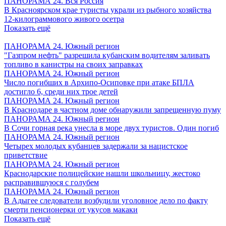
ПАНОРАМА 24. Вся Россия
В Красноярском крае туристы украли из рыбного хозяйства
12-килограммового живого осетра
Показать ещё
ПАНОРАМА 24. Южный регион
"Газпром нефть" разрешила кубанским водителям заливать
топливо в канистры на своих заправках
ПАНОРАМА 24. Южный регион
Число погибших в Архипо-Осиповке при атаке БПЛА
достигло 6, среди них трое детей
ПАНОРАМА 24. Южный регион
В Краснодаре в частном доме обнаружили запрещенную пуму
ПАНОРАМА 24. Южный регион
В Сочи горная река унесла в море двух туристов. Один погиб
ПАНОРАМА 24. Южный регион
Четырех молодых кубанцев задержали за нацистское
приветствие
ПАНОРАМА 24. Южный регион
Краснодарские полицейские нашли школьницу, жестоко
расправившуюся с голубем
ПАНОРАМА 24. Южный регион
В Адыгее следователи возбудили уголовное дело по факту
смерти пенсионерки от укусов макаки
Показать ещё