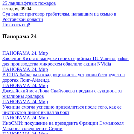
25 ландшафтных пожаров
сегодня, 09:04
Суд вынес приговор грабителям, напавшим на семью в
Ростовской области
Показать ещё
Панорама
24
ПАНОРАМА 24. Мир
Завление Китая о выпуске своих серийных DUV-литографов
для производства микросхем обвалило акции NVidia
ПАНОРАМА 24. Мир
В США байкеры и квадроциклисты устроили беспредел на
дорогах Лонг-Айленда
ПАНОРАМА 24. Мир
Джедайский меч Люка Скайуокера продали с аукциона за
миллионы долларов
ПАНОРАМА 24. Мир
Ученица смогла успешно приземлиться после того, как ее
инструктор-пилот выпал за борт
ПАНОРАМА 24. Мир
ИноСМИ: покушение на президента Франции Эмманюэля
Макрона совершено в Сирии
ПАНОРАМА 24. Мир