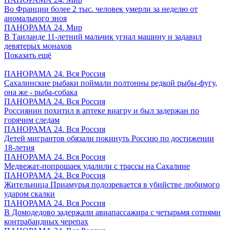
Во Франции более 2 тыс. человек умерли за неделю от
аномального зноя
ПАНОРАМА 24. Мир
В Таиланде 11-летний мальчик угнал машину и задавил
девятерых монахов
Показать ещё
ПАНОРАМА 24. Вся Россия
Сахалинские рыбаки поймали полтонны редкой рыбы-фугу,
она же - рыба-собака
ПАНОРАМА 24. Вся Россия
Россиянин похитил в аптеке виагру и был задержан по
горячим следам
ПАНОРАМА 24. Вся Россия
Детей мигрантов обязали покинуть Россию по достижении
18-летия
ПАНОРАМА 24. Вся Россия
Медвежат-попрошаек удалили с трассы на Сахалине
ПАНОРАМА 24. Вся Россия
Жительница Приамурья подозревается в убийстве любимого
ударом скалки
ПАНОРАМА 24. Вся Россия
В Домодедово задержали авиапассажира с четырьмя сотнями
контрабандных черепах