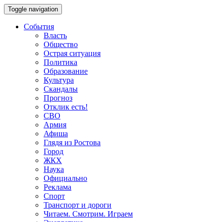
Toggle navigation
События
Власть
Общество
Острая ситуация
Политика
Образование
Культура
Скандалы
Прогноз
Отклик есть!
СВО
Армия
Афиша
Глядя из Ростова
Город
ЖКХ
Наука
Официально
Реклама
Спорт
Транспорт и дороги
Читаем. Смотрим. Играем