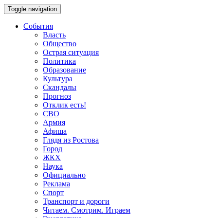
Toggle navigation
События
Власть
Общество
Острая ситуация
Политика
Образование
Культура
Скандалы
Прогноз
Отклик есть!
СВО
Армия
Афиша
Глядя из Ростова
Город
ЖКХ
Наука
Официально
Реклама
Спорт
Транспорт и дороги
Читаем. Смотрим. Играем