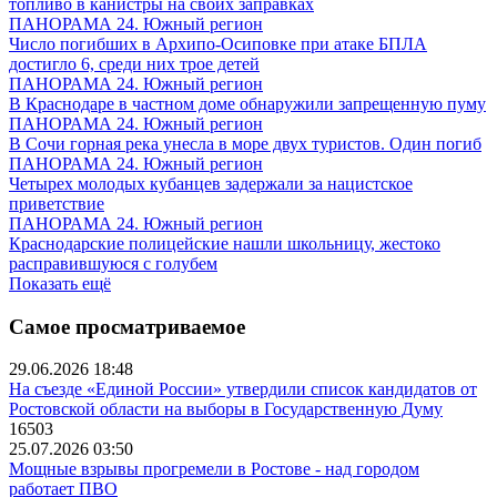
топливо в канистры на своих заправках
ПАНОРАМА 24. Южный регион
Число погибших в Архипо-Осиповке при атаке БПЛА
достигло 6, среди них трое детей
ПАНОРАМА 24. Южный регион
В Краснодаре в частном доме обнаружили запрещенную пуму
ПАНОРАМА 24. Южный регион
В Сочи горная река унесла в море двух туристов. Один погиб
ПАНОРАМА 24. Южный регион
Четырех молодых кубанцев задержали за нацистское
приветствие
ПАНОРАМА 24. Южный регион
Краснодарские полицейские нашли школьницу, жестоко
расправившуюся с голубем
Показать ещё
Самое просматриваемое
29.06.2026 18:48
На съезде «Единой России» утвердили список кандидатов от
Ростовской области на выборы в Государственную Думу
16503
25.07.2026 03:50
Мощные взрывы прогремели в Ростове - над городом
работает ПВО