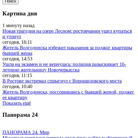
Картина дня
1 минуту назад
Новая трагедия на озере Лесном: ростовчанин ушел купаться
и утонул
сегодня, 16:11
Житель Волгодонска избежит наказания за поджог квартиры
бывшей жены
сегодня, 14:53
Ушла на экзамен и не вернулась: полиция разыскивает 16-
летнюю жительницу Новочеркасска
сегодня, 11:15
В Ростове экстремал спрыгнул с Ворошиловского моста
сегодня, 10:40
Житель Волгодонска, поссорившись с бывшей женой, поджег
ее квартиру
Показать ещё
Панорама
24
ПАНОРАМА 24. Мир
Мусорная компания помогла итальянцу найти выброшенный