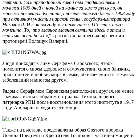
святыни. Сам преподобный какой был сподвижником и
молился 1000 дней и ночей на камне за землю русскую, он
многих просвещал. Кстати, прославление его было в 1903 году
при активном участии царской семьи, государя-императора
Николая II. И в этом году мы отмечаем с 115 лет с того
момента. То, что главное главная святыня здесь в этом и
есть милость Божия,
" - рассказал на пресс-конференции
протоиерей Волощук Валерий.
Люди приходят к лику Серафима Саровского, чтобы
помолится о своем здоровье и самочувствии своих близких,
просят детей и любви, мира в семье, об излечении от тяжелых
заболеваний и многом другом.
Рядом с Серафимом Саровским расположена другая, не менее
значимая икона с образом патриарха Тихона, первого
патриарха РПЦ после восстановления этого института в 1917
году. А в ларце находятся его мощи.
Также на выставке представлены образ Святого пророка
Иоанна Предтечи и Крестителя Господня с частицей мощей и