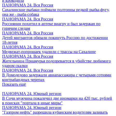
и крокодила
ПАНОРАМА 24. Вся Россия
Сахалинские рыбаки поймали полтонны редкой рыбы-фугу,
она же - рыба-собака
ПАНОРАМА 24. Вся Россия
Россиянин похитил в аптеке виагру и был задержан по
горячим следам
ПАНОРАМА 24. Вся Россия
Детей мигрантов обязали покинуть Россию по достижении
18-летия
ПАНОРАМА 24. Вся Россия
Медвежат-попрошаек удалили с трассы на Сахалине
ПАНОРАМА 24. Вся Россия
Жительница Приамурья подозревается в убийстве любимого
ударом скалки
ПАНОРАМА 24. Вся Россия
В Домодедово задержали авиапассажира с четырьмя сотнями
контрабандных черепах
Показать ещё
ПАНОРАМА 24. Южный регион
В Сочи мужчина покалечил две иномарки на 420 тыс. рублей
в поисках "портала в иные миры"
ПАНОРАМА 24. Южный регион
"Газпром нефть" разрешила кубанским водителям заливать