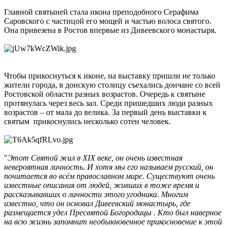
Главной святыней стала икона преподобного Серафима
Саровского с частицой его мощей и частью волоса святого.
Она привезена в Ростов впервые из Дивеевского монастыря.
Чтобы прикоснуться к иконе, на выставку пришли не только
жители города, в донскую столицу съехались дончане со всей
Ростовской области разных возрастов. Очередь к святыне
протянулась через весь зал. Среди пришедших люди разных
возрастов – от мала до велика. За первый день выставки к
святым прикоснулись несколько сотен человек.
"
Этот Святой жил в XIX веке, он очень известная
невероятная личность. И хотя мы его называем русский, он
почитается во всём православном мире. Существуют очень
известные описания от людей, живших в тоже время и
рассказывавших о личности этого угодника. Многим
известно, что он основал Дивеевский монастырь, где
размещается удел Пресвятой Богородицы . Кто был наверное
на всю жизнь запомнит необыкновенное прикосновение к этой