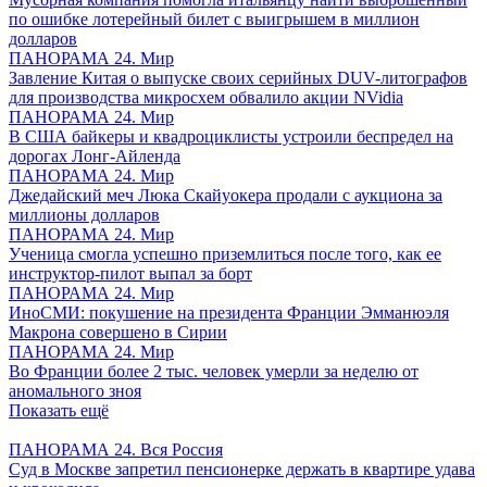
по ошибке лотерейный билет с выигрышем в миллион
долларов
ПАНОРАМА 24. Мир
Завление Китая о выпуске своих серийных DUV-литографов
для производства микросхем обвалило акции NVidia
ПАНОРАМА 24. Мир
В США байкеры и квадроциклисты устроили беспредел на
дорогах Лонг-Айленда
ПАНОРАМА 24. Мир
Джедайский меч Люка Скайуокера продали с аукциона за
миллионы долларов
ПАНОРАМА 24. Мир
Ученица смогла успешно приземлиться после того, как ее
инструктор-пилот выпал за борт
ПАНОРАМА 24. Мир
ИноСМИ: покушение на президента Франции Эмманюэля
Макрона совершено в Сирии
ПАНОРАМА 24. Мир
Во Франции более 2 тыс. человек умерли за неделю от
аномального зноя
Показать ещё
ПАНОРАМА 24. Вся Россия
Суд в Москве запретил пенсионерке держать в квартире удава