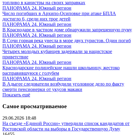
топливо в канистры на своих заправках
ПАНОРАМА 24. Южный регион
Число погибших в Архипо-Осиповке при атаке БПЛА
достигло 6, среди них трое детей
ПАНОРАМА 24. Южный регион
В Краснодаре в частном доме обнаружили запрещенную пуму
ПАНОРАМА 24. Южный регион
В Сочи горная река унесла в море двух туристов. Один погиб
ПАНОРАМА 24. Южный регион
Четырех молодых кубанцев задержали за нацистское
приветствие
ПАНОРАМА 24. Южный регион
Краснодарские полицейские нашли школьницу, жестоко
расправившуюся с голубем
ПАНОРАМА 24. Южный регион
В Адыгее следователи возбудили уголовное дело по факту
смерти пенсионерки от укусов макаки
Показать ещё
Самое просматриваемое
29.06.2026 18:48
На съезде «Единой России» утвердили список кандидатов от
Ростовской области на выборы в Государственную Думу
16455