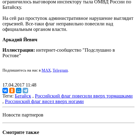
ограничилось выговором инспектору тыла ОМВД России по
Батайску.
На сей раз проступок административное нарушение выглядит
серьезней. Все-таки флаг неправильно повесили над
официальным органом власти.
Аркадий Йевич
Иллюстрация:
интернет-сообщество "Подслушано в
Ростове"
Подпишитесь на нас в
MAX
,
Telegram
.
17.04.2017 11:48
Теги:
Батайск
,
Российский флаг повесили вверх тормашками
,
Россииский флаг висел вверх ногами
Новости партнеров
Смотрите также