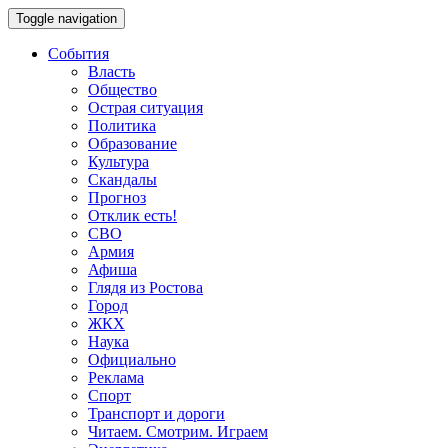
Toggle navigation
События
Власть
Общество
Острая ситуация
Политика
Образование
Культура
Скандалы
Прогноз
Отклик есть!
СВО
Армия
Афиша
Глядя из Ростова
Город
ЖКХ
Наука
Официально
Реклама
Спорт
Транспорт и дороги
Читаем. Смотрим. Играем