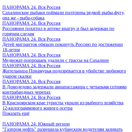
ПАНОРАМА 24. Вся Россия
Сахалинские рыбаки поймали полтонны редкой рыбы-фугу,
она же - рыба-собака
ПАНОРАМА 24. Вся Россия
Россиянин похитил в аптеке виагру и был задержан по
горячим следам
ПАНОРАМА 24. Вся Россия
Детей мигрантов обязали покинуть Россию по достижении
18-летия
ПАНОРАМА 24. Вся Россия
Медвежат-попрошаек удалили с трассы на Сахалине
ПАНОРАМА 24. Вся Россия
Жительница Приамурья подозревается в убийстве любимого
ударом скалки
ПАНОРАМА 24. Вся Россия
В Домодедово задержали авиапассажира с четырьмя сотнями
контрабандных черепах
ПАНОРАМА 24. Вся Россия
В Красноярском крае туристы украли из рыбного хозяйства
12-килограммового живого осетра
Показать ещё
ПАНОРАМА 24. Южный регион
"Газпром нефть" разрешила кубанским водителям заливать