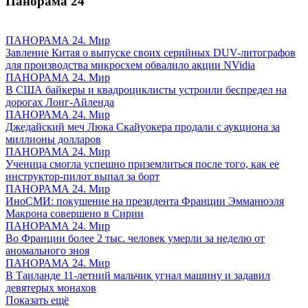
Панорама
24
ПАНОРАМА 24. Мир
Завление Китая о выпуске своих серийных DUV-литографов
для производства микросхем обвалило акции NVidia
ПАНОРАМА 24. Мир
В США байкеры и квадроциклисты устроили беспредел на
дорогах Лонг-Айленда
ПАНОРАМА 24. Мир
Джедайский меч Люка Скайуокера продали с аукциона за
миллионы долларов
ПАНОРАМА 24. Мир
Ученица смогла успешно приземлиться после того, как ее
инструктор-пилот выпал за борт
ПАНОРАМА 24. Мир
ИноСМИ: покушение на президента Франции Эмманюэля
Макрона совершено в Сирии
ПАНОРАМА 24. Мир
Во Франции более 2 тыс. человек умерли за неделю от
аномального зноя
ПАНОРАМА 24. Мир
В Таиланде 11-летний мальчик угнал машину и задавил
девятерых монахов
Показать ещё