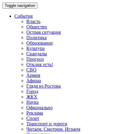
Toggle navigation
События
Власть
Общество
Острая ситуация
Политика
Образование
Культура
Скандалы
Прогноз
Отклик есть!
СВО
Армия
Афиша
Глядя из Ростова
Город
ЖКХ
Наука
Официально
Реклама
Спорт
Транспорт и дороги
Читаем. Смотрим. Играем