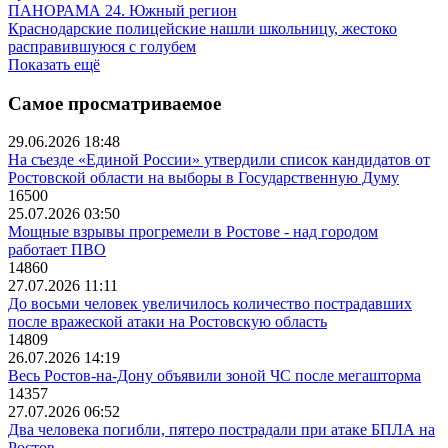
ПАНОРАМА 24. Южный регион
Краснодарские полицейские нашли школьницу, жестоко
расправившуюся с голубем
Показать ещё
Самое просматриваемое
29.06.2026 18:48
На съезде «Единой России» утвердили список кандидатов от
Ростовской области на выборы в Государственную Думу
16500
25.07.2026 03:50
Мощные взрывы прогремели в Ростове - над городом
работает ПВО
14860
27.07.2026 11:11
До восьми человек увеличилось количество пострадавших
после вражеской атаки на Ростовскую область
14809
26.07.2026 14:19
Весь Ростов-на-Дону объявили зоной ЧС после мегашторма
14357
27.07.2026 06:52
Два человека погибли, пятеро пострадали при атаке БПЛА на
Ростов