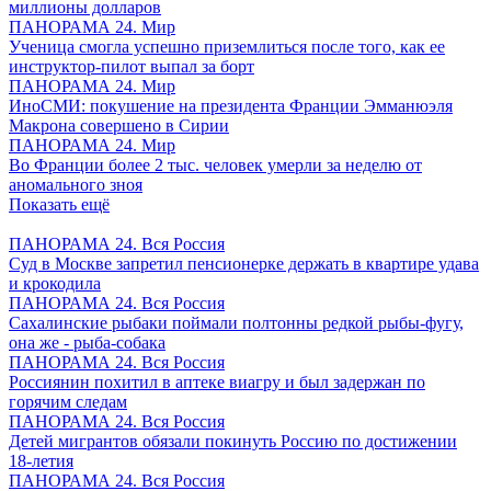
миллионы долларов
ПАНОРАМА 24. Мир
Ученица смогла успешно приземлиться после того, как ее
инструктор-пилот выпал за борт
ПАНОРАМА 24. Мир
ИноСМИ: покушение на президента Франции Эмманюэля
Макрона совершено в Сирии
ПАНОРАМА 24. Мир
Во Франции более 2 тыс. человек умерли за неделю от
аномального зноя
Показать ещё
ПАНОРАМА 24. Вся Россия
Суд в Москве запретил пенсионерке держать в квартире удава
и крокодила
ПАНОРАМА 24. Вся Россия
Сахалинские рыбаки поймали полтонны редкой рыбы-фугу,
она же - рыба-собака
ПАНОРАМА 24. Вся Россия
Россиянин похитил в аптеке виагру и был задержан по
горячим следам
ПАНОРАМА 24. Вся Россия
Детей мигрантов обязали покинуть Россию по достижении
18-летия
ПАНОРАМА 24. Вся Россия