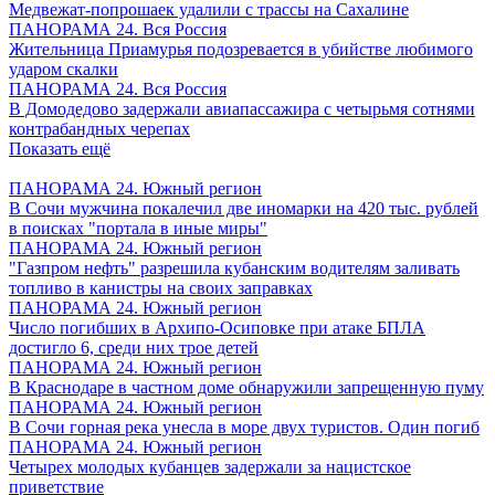
Медвежат-попрошаек удалили с трассы на Сахалине
ПАНОРАМА 24. Вся Россия
Жительница Приамурья подозревается в убийстве любимого
ударом скалки
ПАНОРАМА 24. Вся Россия
В Домодедово задержали авиапассажира с четырьмя сотнями
контрабандных черепах
Показать ещё
ПАНОРАМА 24. Южный регион
В Сочи мужчина покалечил две иномарки на 420 тыс. рублей
в поисках "портала в иные миры"
ПАНОРАМА 24. Южный регион
"Газпром нефть" разрешила кубанским водителям заливать
топливо в канистры на своих заправках
ПАНОРАМА 24. Южный регион
Число погибших в Архипо-Осиповке при атаке БПЛА
достигло 6, среди них трое детей
ПАНОРАМА 24. Южный регион
В Краснодаре в частном доме обнаружили запрещенную пуму
ПАНОРАМА 24. Южный регион
В Сочи горная река унесла в море двух туристов. Один погиб
ПАНОРАМА 24. Южный регион
Четырех молодых кубанцев задержали за нацистское
приветствие