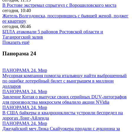
В Ростове экстремал спрыгнул с Ворошиловского моста
сегодня, 10:40
Житель Волгодонска, поссорившись с бывшей женой, поджег
ее квартиру
сегодня, 06:46
БПЛА атаковали 5 районов Ростовской области и
Таганрогский залив
Показать ещё
Панорама
24
ПАНОРАМА 24. Мир
Мусорная компания помогла итальянцу найти выброшенный
по ошибке лотерейный билет с выигрышем в миллион
долларов
ПАНОРАМА 24. Мир
Завление Китая о выпуске своих серийных DUV-литографов
для производства микросхем обвалило акции NVidia
ПАНОРАМА 24. Мир
В США байкеры и квадроциклисты устроили беспредел на
дорогах Лонг-Айленда
ПАНОРАМА 24. Мир
Джедайский меч Люка Скайуокера продали с аукциона за