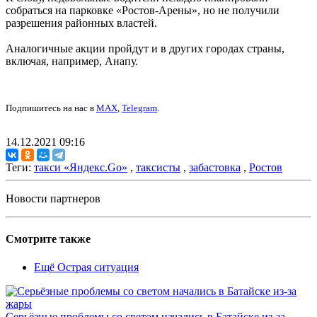
собраться на парковке «Ростов-Арены», но не получили
разрешения районных властей.
Аналогичные акции пройдут и в других городах страны,
включая, например, Анапу.
Подпишитесь на нас в
MAX
,
Telegram
.
14.12.2021 09:16
Теги:
такси «Яндекс.Go»
,
таксисты
,
забастовка
,
Ростов
Новости партнеров
Смотрите также
Ещё Острая ситуация
Серьёзные проблемы со светом начались в Батайске из-за