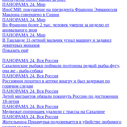
ПАНОРАМА 24. Мир
ИноСМИ: покушение на президента Франции Эмманюэля
Макрона совершено в Сирии
ПАНОРАМА 24. Мир
Во Франции более 2 тыс. человек умерли за неделю от
аномального зноя
ПАНОРАМА 24. Мир
В Таиланде 11-летний мальчик угнал машину и задавил
девятерых монахов
Показать ещё
ПАНОРАМА 24. Вся Россия
Сахалинские рыбаки поймали полтонны редкой рыбы-фугу,
она же - рыба-собака
ПАНОРАМА 24. Вся Россия
Россиянин похитил в аптеке виагру и был задержан по
горячим следам
ПАНОРАМА 24. Вся Россия
Детей мигрантов обязали покинуть Россию по достижении
18-летия
ПАНОРАМА 24. Вся Россия
Медвежат-попрошаек удалили с трассы на Сахалине
ПАНОРАМА 24. Вся Россия
Жительница Приамурья подозревается в убийстве любимого
ударом скалки