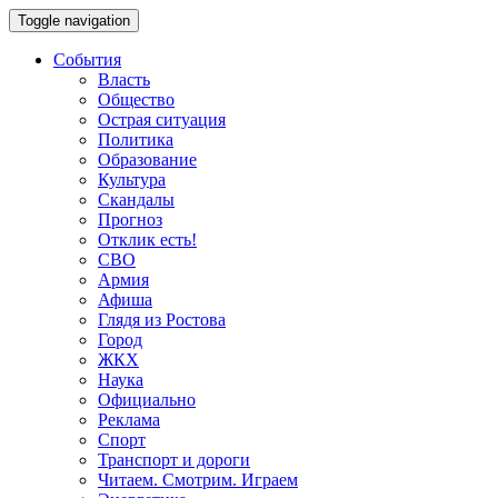
Toggle navigation
События
Власть
Общество
Острая ситуация
Политика
Образование
Культура
Скандалы
Прогноз
Отклик есть!
СВО
Армия
Афиша
Глядя из Ростова
Город
ЖКХ
Наука
Официально
Реклама
Спорт
Транспорт и дороги
Читаем. Смотрим. Играем