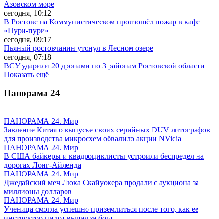
Азовском море
сегодня, 10:12
В Ростове на Коммунистическом произошёл пожар в кафе
«Пури-пури»
сегодня, 09:17
Пьяный ростовчанин утонул в Лесном озере
сегодня, 07:18
ВСУ ударили 20 дронами по 3 районам Ростовской области
Показать ещё
Панорама
24
ПАНОРАМА 24. Мир
Завление Китая о выпуске своих серийных DUV-литографов
для производства микросхем обвалило акции NVidia
ПАНОРАМА 24. Мир
В США байкеры и квадроциклисты устроили беспредел на
дорогах Лонг-Айленда
ПАНОРАМА 24. Мир
Джедайский меч Люка Скайуокера продали с аукциона за
миллионы долларов
ПАНОРАМА 24. Мир
Ученица смогла успешно приземлиться после того, как ее
инструктор-пилот выпал за борт