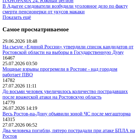
ПАНОРАМА 24. Южный регион
В Адыгее следователи возбудили уголовное дело по факту
смерти пенсионерки от укусов макаки
Показать ещё
Самое просматриваемое
29.06.2026 18:48
На съезде «Единой России» утвердили список кандидатов от
Ростовской области на выборы в Государственную Думу
16467
25.07.2026 03:50
Мощные взрывы прогремели в Ростове - над городом
работает ПВО
14782
27.07.2026 11:11
До восьми человек увеличилось количество пострадавших
после вражеской атаки на Ростовскую область
14779
26.07.2026 14:19
Весь Ростов-на-Дону объявили зоной ЧС после мегашторма
14315
27.07.2026 06:52
Два человека погибли, пятеро пострадали при атаке БПЛА на
Ростов