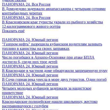
ПАНОРАМА 24. Вся Россия
В Домодедово задержали авиапассажира с четырьмя сотнями
контрабандных черепах
ПАНОРАМА 24. Вся Россия
В Красноярском крае туристы украли из рыбного хозяйства
12-килограммового живого осетра
Показать ещё
ПАНОРАМА 24. Южный регион
"Газпром нефть" разрешила кубанским водителям заливать
топливо в канистры на своих заправках
ПАНОРАМА 24. Южный регион
Число погибших в Архипо-Осиповке при атаке БПЛА
достигло 6, среди них трое детей
ПАНОРАМА 24. Южный регион
В Краснодаре в частном доме обнаружили запрещенную пуму
ПАНОРАМА 24. Южный регион
В Сочи горная река унесла в море двух туристов. Один погиб
ПАНОРАМА 24. Южный регион
Четырех молодых кубанцев задержали за нацистское
приветствие
ПАНОРАМА 24. Южный регион
Краснодарские полицейские нашли школьницу, жестоко
расправившуюся с голубем