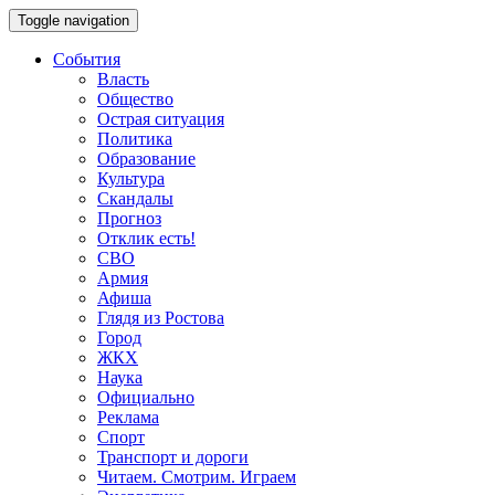
Toggle navigation
События
Власть
Общество
Острая ситуация
Политика
Образование
Культура
Скандалы
Прогноз
Отклик есть!
СВО
Армия
Афиша
Глядя из Ростова
Город
ЖКХ
Наука
Официально
Реклама
Спорт
Транспорт и дороги
Читаем. Смотрим. Играем