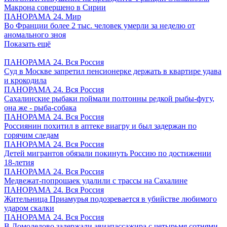
Макрона совершено в Сирии
ПАНОРАМА 24. Мир
Во Франции более 2 тыс. человек умерли за неделю от
аномального зноя
Показать ещё
ПАНОРАМА 24. Вся Россия
Суд в Москве запретил пенсионерке держать в квартире удава
и крокодила
ПАНОРАМА 24. Вся Россия
Сахалинские рыбаки поймали полтонны редкой рыбы-фугу,
она же - рыба-собака
ПАНОРАМА 24. Вся Россия
Россиянин похитил в аптеке виагру и был задержан по
горячим следам
ПАНОРАМА 24. Вся Россия
Детей мигрантов обязали покинуть Россию по достижении
18-летия
ПАНОРАМА 24. Вся Россия
Медвежат-попрошаек удалили с трассы на Сахалине
ПАНОРАМА 24. Вся Россия
Жительница Приамурья подозревается в убийстве любимого
ударом скалки
ПАНОРАМА 24. Вся Россия
В Домодедово задержали авиапассажира с четырьмя сотнями