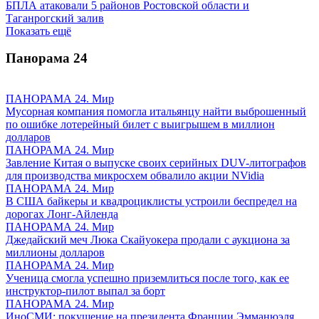
БПЛА атаковали 5 районов Ростовской области и
Таганрогский залив
Показать ещё
Панорама
24
ПАНОРАМА 24. Мир
Мусорная компания помогла итальянцу найти выброшенный
по ошибке лотерейный билет с выигрышем в миллион
долларов
ПАНОРАМА 24. Мир
Завление Китая о выпуске своих серийных DUV-литографов
для производства микросхем обвалило акции NVidia
ПАНОРАМА 24. Мир
В США байкеры и квадроциклисты устроили беспредел на
дорогах Лонг-Айленда
ПАНОРАМА 24. Мир
Джедайский меч Люка Скайуокера продали с аукциона за
миллионы долларов
ПАНОРАМА 24. Мир
Ученица смогла успешно приземлиться после того, как ее
инструктор-пилот выпал за борт
ПАНОРАМА 24. Мир
ИноСМИ: покушение на президента Франции Эмманюэля