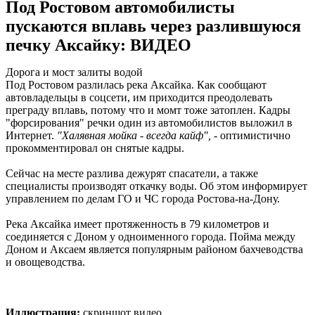
Под Ростовом автомобилисты
пускаются вплавь через разлившуюся
печку Аксайку: ВИДЕО
Дорога и мост залиты водой
Под Ростовом разлилась река Аксайка. Как сообщают
автовладельцы в соцсети, им приходится преодолевать
преграду вплавь, потому что и момт тоже затоплен. Кадры
"форсирования" речки один из автомобилистов выложил в
Интернет.
"Халявная мойка - всегда кайф",
- оптимистично
прокомментировал он снятые кадры.
Сейчас на месте разлива дежурят спасатели, а также
специалисты производят откачку воды. Об этом информирует
управлением по делам ГО и ЧС города Ростова-на-Дону.
Река Аксайка имеет протяженность в 79 километров и
соединяется с Доном у одноименного города. Пойма между
Доном и Аксаем является популярным районом бахчеводства
и овощеводства.
Иллюстрация:
скриншот видео